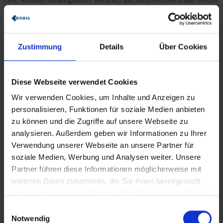
Weg zur digitalen Transformation nachhaltig unterstützen.
Zustimmung
Details
Über Cookies
Diese Webseite verwendet Cookies
Wir verwenden Cookies, um Inhalte und Anzeigen zu
Maximale Flexibilität und Anpassbarkeit
personalisieren, Funktionen für soziale Medien anbieten
zu können und die Zugriffe auf unsere Webseite zu
Unternehmen können ihre bestehenden, oft hochgradig
analysieren. Außerdem geben wir Informationen zu Ihrer
individualisierten Prozesse und Funktionalitäten beibehalten
Verwendung unserer Webseite an unsere Partner für
und in die Private Cloud migrieren. Die Private Cloud erlaubt
zudem umfangreiche Anpassungen (Customizing) im
soziale Medien, Werbung und Analysen weiter. Unsere
Kernsystem und die Integration von weiteren Add-ons. Dies
Partner führen diese Informationen möglicherweise mit
schützt bestehende Investitionen und stellt sicher, dass
weiteren Daten zusammen, die Sie ihnen bereitgestellt
kritische, unternehmensspezifische Abläufe auch in der Cloud
optimal unterstützt werden.
haben oder die sie im Rahmen Ihrer Nutzung der Dienste
gesammelt haben.
Einwilligungsauswahl
Notwendig