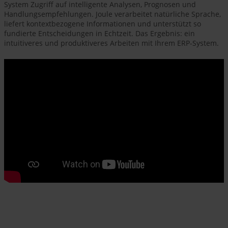
System Zugriff auf intelligente Analysen, Prognosen und
Handlungsempfehlungen. Joule verarbeitet natürliche Sprache,
liefert kontextbezogene Informationen und unterstützt so
fundierte Entscheidungen in Echtzeit. Das Ergebnis: ein
intuitiveres und produktiveres Arbeiten mit Ihrem ERP-System.