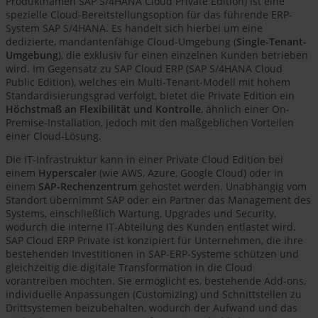
Produktnamen SAP S/4HANA Cloud Private Edition) ist eine
spezielle Cloud-Bereitstellungsoption für das führende ERP-
System SAP S/4HANA. Es handelt sich hierbei um eine
dedizierte, mandantenfähige Cloud-Umgebung (
Single-Tenant-
Umgebung
), die exklusiv für einen einzelnen Kunden betrieben
wird. Im Gegensatz zu SAP Cloud ERP (SAP S/4HANA Cloud
Public Edition), welches ein Multi-Tenant-Modell mit hohem
Standardisierungsgrad verfolgt, bietet die Private Edition ein
Höchstmaß an Flexibilität und Kontrolle
, ähnlich einer On-
Premise-Installation, jedoch mit den maßgeblichen Vorteilen
einer Cloud-Lösung.
Die IT-Infrastruktur kann in einer Private Cloud Edition bei
einem
Hyperscaler
(wie AWS, Azure, Google Cloud) oder in
einem
SAP-Rechenzentrum
gehostet werden. Unabhängig vom
Standort übernimmt SAP oder ein Partner das Management des
Systems, einschließlich Wartung, Upgrades und Security,
wodurch die interne IT-Abteilung des Kunden entlastet wird.
SAP Cloud ERP Private ist konzipiert für Unternehmen, die ihre
bestehenden Investitionen in SAP-ERP-Systeme schützen und
gleichzeitig die digitale Transformation in die Cloud
vorantreiben möchten. Sie ermöglicht es, bestehende Add-ons,
individuelle Anpassungen (Customizing) und Schnittstellen zu
Drittsystemen beizubehalten, wodurch der Aufwand und das