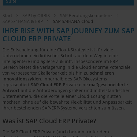
Suite
Start
SAP by ORBIS
SAP Beratungskompetenz
SAP S/4HANA & ERP
SAP S/4HANA Cloud
IHRE RISE WITH SAP JOURNEY ZUM SAP
CLOUD ERP PRIVATE
Die Entscheidung für eine Cloud-Strategie ist für viele
Unternehmen ein kritischer Schritt auf dem Weg in eine
intelligentere und agilere Zukunft. Insbesondere im ERP-
Bereich bietet die Verlagerung in die Cloud enorme Potenziale,
von verbesserter
Skalierbarkeit
bis hin zu
schnelleren
Innovationszyklen
. Innerhalb des SAP-Ökosystems
repräsentiert
SAP Cloud ERP Private
eine
maßgeschneiderte
Antwort
auf die Anforderungen großer und mittelständischer
Unternehmen, die die Vorteile einer Cloud-Lösung nutzen
möchten, ohne auf die bewährte Flexibilität und Anpassbarkeit
ihrer bestehenden SAP-ERP-Systeme verzichten zu müssen.
Was ist SAP Cloud ERP Private?
Die SAP Cloud ERP Private (auch bekannt unter dem