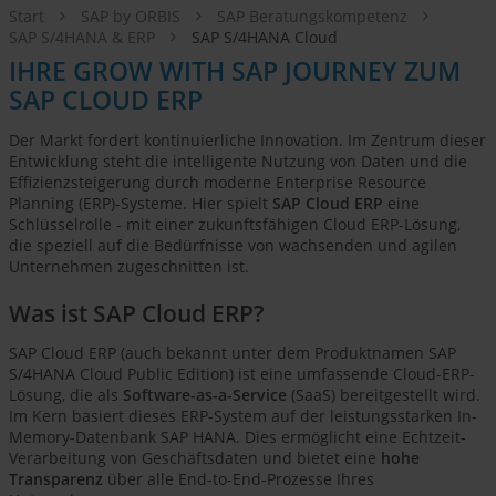
Start
SAP by ORBIS
SAP Beratungskompetenz
SAP S/4HANA & ERP
SAP S/4HANA Cloud
IHRE GROW WITH SAP JOURNEY ZUM
SAP CLOUD ERP
Der Markt fordert kontinuierliche Innovation. Im Zentrum dieser
Entwicklung steht die intelligente Nutzung von Daten und die
Effizienzsteigerung durch moderne Enterprise Resource
Planning (ERP)-Systeme. Hier spielt
SAP Cloud ERP
eine
Schlüsselrolle - mit einer zukunftsfähigen Cloud ERP-Lösung,
die speziell auf die Bedürfnisse von wachsenden und agilen
Unternehmen zugeschnitten ist.
Was ist SAP Cloud ERP?
SAP Cloud ERP (auch bekannt unter dem Produktnamen SAP
S/4HANA Cloud Public Edition) ist eine umfassende Cloud-ERP-
Lösung, die als
Software-as-a-Service
(SaaS) bereitgestellt wird.
Im Kern basiert dieses ERP-System auf der leistungsstarken In-
Memory-Datenbank SAP HANA. Dies ermöglicht eine Echtzeit-
Verarbeitung von Geschäftsdaten und bietet eine
hohe
Transparenz
über alle End-to-End-Prozesse Ihres