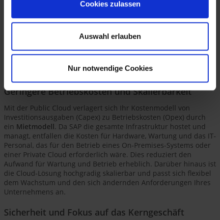
Cookies zulassen
Auswahl erlauben
Nur notwendige Cookies
Geringere Betriebskosten und Skalierbarkeit
Mit der Public Cloud verlagert sich Ihr Kostenmodell von
Investitionsausgaben (Capex) zu Betriebskosten (Opex) durch
ein
Mietmodell
. Da SAP die gesamte Infrastruktur hostet und
managt, entfallen die Kosten für Hardware, Wartung und das IT-
Personal, das für den Betrieb eines On-Premises-Systems oder
einer Private Cloud erforderlich wäre. Dies reduziert den
Aufwand für Wartung und Betrieb erheblich. Darüber hinaus ist
die Cloud-Lösung hochgradig skalierbar und passt sich flexibel
dem Wachstum und den sich ändernden Anforderungen Ihres
Unternehmens an.
Sicherheit und Fokus auf das Kerngeschäft