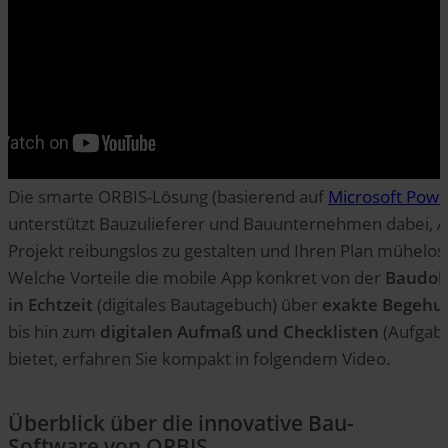
Die smarte ORBIS-Lösung (basierend auf
Microsoft Powe
unterstützt Bauzulieferer und Bauunternehmen dabei, 
Projekt reibungslos zu gestalten und Ihren Plan mühelos
Welche Vorteile die mobile App konkret von der
Baudok
in Echtzeit
(digitales Bautagebuch) über
exakte Begehu
bis hin zum
digitalen Aufmaß und Checklisten
(Aufgabe
bietet, erfahren Sie kompakt in folgendem Video.
Überblick über die innovative Bau-
Software von ORBIS