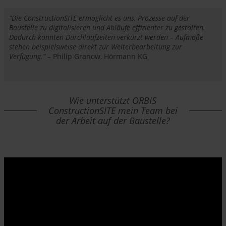
“Die ConstructionSITE ermöglicht es uns, Prozesse auf der
Baustelle zu digitalisieren und Abläufe effizienter zu gestalten.
Dadurch konnten Durchlaufzeiten verkürzt werden – Aufmaße
stehen beispielsweise direkt zur Weiterbearbeitung zur
Verfügung.”
– Philip Granow, Hörmann KG
Wie unterstützt ORBIS
ConstructionSITE mein Team bei
der Arbeit auf der Baustelle?