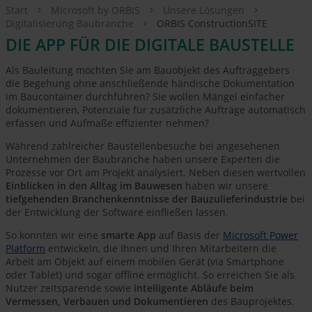
Start
Microsoft by ORBIS
Unsere Lösungen
Digitalisierung Baubranche
ORBIS ConstructionSITE
DIE APP FÜR DIE DIGITALE BAUSTELLE
Als Bauleitung möchten Sie am Bauobjekt des Auftraggebers
die Begehung ohne anschließende händische Dokumentation
im Baucontainer durchführen? Sie wollen Mängel einfacher
dokumentieren, Potenziale für zusätzliche Aufträge automatisch
erfassen und Aufmaße effizienter nehmen?
Während zahlreicher Baustellenbesuche bei angesehenen
Unternehmen der Baubranche haben unsere Experten die
Prozesse vor Ort am Projekt analysiert. Neben diesen wertvollen
Einblicken in den Alltag im Bauwesen
haben wir unsere
tiefgehenden Branchenkenntnisse der Bauzulieferindustrie
bei
der Entwicklung der Software einfließen lassen.
So konnten wir eine
smarte App
auf Basis der
Microsoft Power
Platform
entwickeln, die Ihnen und Ihren Mitarbeitern die
Arbeit am Objekt auf einem mobilen Gerät (via Smartphone
oder Tablet) und sogar offline ermöglicht. So erreichen Sie als
Nutzer zeitsparende sowie
intelligente Abläufe beim
Vermessen, Verbauen und Dokumentieren
des Bauprojektes.