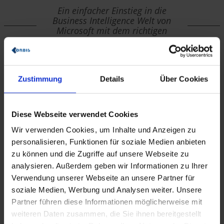
Ein einfacher Einstieg in die
Business Intelligence Welt von
Microsoft mit dem richtigen
Partner
Um ein Microsoft Power BI-Projekt erfolgreich zu starten, ist es
entscheidend, von Beginn an klare Prozesse und Strukturen
Zustimmung
Details
Über Cookies
festzulegen. Mit einer durchdachten Governance und einer
klaren Rollenverteilung schaffen Sie die Grundlage für eine
reibungslose Zusammenarbeit. ORBIS hilft Ihnen, die
richtigen
Entscheidungen
zu treffen, damit Sie Power BI effizient
Diese Webseite verwendet Cookies
einsetzen und potenzielle Stolpersteine von Anfang an
umgehen können.
Wir verwenden Cookies, um Inhalte und Anzeigen zu
personalisieren, Funktionen für soziale Medien anbieten
zu können und die Zugriffe auf unsere Webseite zu
Unsere ORBIS-Kernkompetenzen auf einen
analysieren. Außerdem geben wir Informationen zu Ihrer
Blick:
Verwendung unserer Webseite an unsere Partner für
soziale Medien, Werbung und Analysen weiter. Unsere
Partner führen diese Informationen möglicherweise mit
weiteren Daten zusammen, die Sie ihnen bereitgestellt