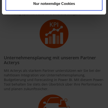
Nur notwendige Cookies
strategischen Beratung bis zur Umsetzung. Wir bieten Ihnen
eine ganzheitliche Lösung, die Ihre Geschäftsprozesse
nachhaltig optimiert und Ihre Effizienz steigert.
Unternehmensplanung mit unserem Partner
Acterys
Mit Acterys als starkem Partner unterstützen wir Sie bei der
nahtlosen Integration von Unternehmensplanung,
Budgetierung und Forecasting in Power BI. Mit diesem Power-
Tool behalten Sie stets den Überblick über Ihre Performance
und planen zukunftssicher.