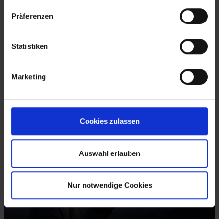
MANUFACTURING EXECUTION SYSTEM (MES)
Präferenzen
Statistiken
Marketing
Cookies zulassen
SAP CRM & CX
Auswahl erlauben
Nur notwendige Cookies