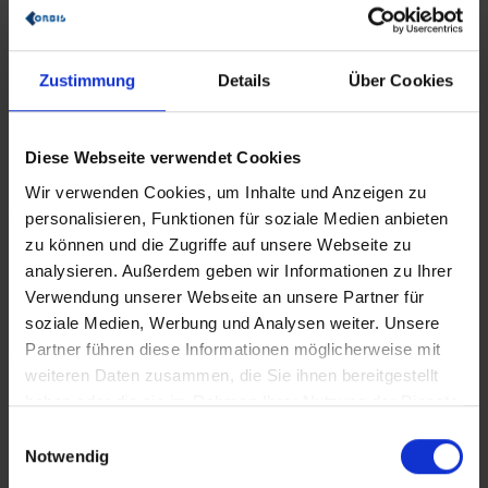
ORBIS DISTRIBUTED SHOPFLOOR PROCESSING
Zustimmung
Details
Über Cookies
(DSP)
Mit ORBIS DSP realisieren Sie interoperable Prozesse und
vernetzen so Produktion und Logistik bestmöglich.
Diese Webseite verwendet Cookies
mehr erfahren
Wir verwenden Cookies, um Inhalte und Anzeigen zu
personalisieren, Funktionen für soziale Medien anbieten
SAP EWM
zu können und die Zugriffe auf unsere Webseite zu
analysieren. Außerdem geben wir Informationen zu Ihrer
Digitalisierung Ihrer Lagerverwaltung mit SAP Extended
Verwendung unserer Webseite an unsere Partner für
Warehouse Management (EWM).
soziale Medien, Werbung und Analysen weiter. Unsere
mehr erfahren
Partner führen diese Informationen möglicherweise mit
weiteren Daten zusammen, die Sie ihnen bereitgestellt
VARIANTENMANAGEMENT
haben oder die sie im Rahmen Ihrer Nutzung der Dienste
Kompetente Beratung bei Entwicklung und Optimierung von
gesammelt haben.
Einwilligungsauswahl
Konfigurationsmodellen und -prozessen
Notwendig
mehr erfahren