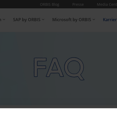
ORBIS Blog
Presse
Media Cent
n
SAP by ORBIS
Microsoft by ORBIS
Karrie