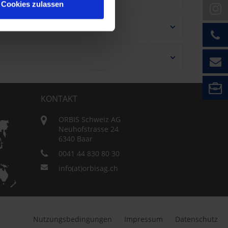
Cookies zulassen
KONTAKT
ORBIS Schweiz AG
Neuhofstrasse 24
6340 Baar
0041 44 830 80 30
info(at)orbisag.ch
Nutzungsbedingungen
Impressum
Datenschutz