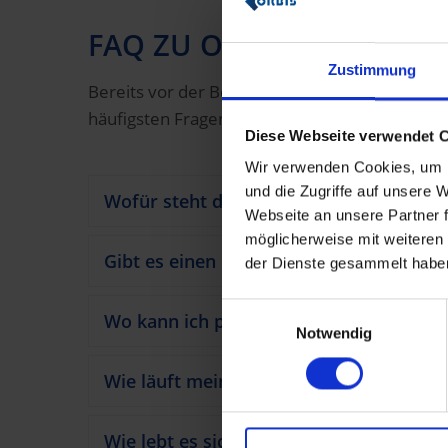
FAQ ZU ORBIS ALS ARBEI
Zustimmung
Bereits vor der Bewerbung kommen häufig Fra
häufigsten Fragen unserer Bewerber:innen zu
Diese Webseite verwendet 
Wir verwenden Cookies, um I
und die Zugriffe auf unsere
Wofür steht die Abkürzung ORBIS?
Webseite an unsere Partner f
möglicherweise mit weiteren
Gibt es einen Dresscode?
der Dienste gesammelt habe
Einwilligungsauswahl
Wo kann ich parken?
Notwendig
Wie läuft mein erster Tag ab?
Wie lebt es sich im Saarland?