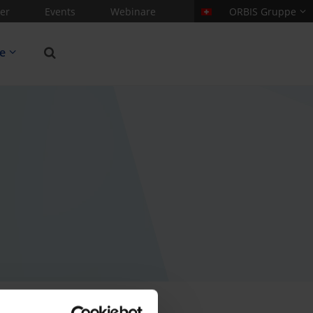
er
Events
Webinare
ORBIS Gruppe
re