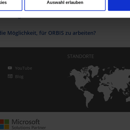
ies
Auswahl erlauben
Beratungshäusern?
ie Möglichkeit, für ORBIS zu arbeiten?
STANDORTE
YouTube
Blog