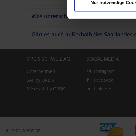
Nur notwendige Cook
Was unterscheidet ORBIS von anderen 
Gibt es auch außerhalb des Saarlandes d
ORBIS SCHWEIZ AG
SOCIAL MEDIA
Unternehmen
Instagram
SAP by ORBIS
Facebook
Microsoft by ORBIS
LinkedIn
© 2026 ORBIS SE