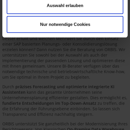
und bietet die meisten Vorteile.
Auswahl erlauben
Unser Beratungsportfolio für Ihr
Unternehmen
Nur notwendige Cookies
Sie möchten wissen, ob BPC oder SAC Ihre Anforderungen
besser erfüllt und welchen Mehrwert Sie durch den Einsatz
einer SAP basierten Planungs- oder Konsolidierungslösung
erzielen können? Dann nutzen Sie die Beratung von ORBIS. Wir
unterstützen Sie sowohl bei der Auswahl als auch der
Implementierung der passenden Lösung und optimieren diese
mit Ihnen gemeinsam. Unsere BI-Berater verfügen über das
notwendige technische und betriebswirtschaftliche Know-how,
um Sie optimal in Ihrem Projekt zu begleiten.
Durch
präzises Forecasting und optimierte integrierte KI
Assistenten
kann das gesamte Unternehmen seine
Unternehmensplanung effizienter gestalten. Dies ermöglicht es,
fundierte Entscheidungen im Top-Down-Ansatz
zu treffen, die
die Erfahrung der Führungsebene einbinden. So lassen sich
Transparenz und Effizienz nachhaltig steigern.
ORBIS unterstützt Sie ganzheitlich bei der Modernisierung Ihres
Berichtswesens. Von klassischen
On-Premise Data Warehouse