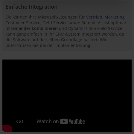
Einfache Integration
Sie können Ihre Microsoft-Lösungen für
Vertrieb
,
Marketing
,
Customer Service, Field Service sowie Remote Assist optimal
miteinander kombinieren
und Dynamics 365 Field Service
kann ganz einfach in Ihr CRM-System integriert werden, da
die Software auf derselben Grundlage basiert. Wir
unterstützen Sie bei der Implementierung!