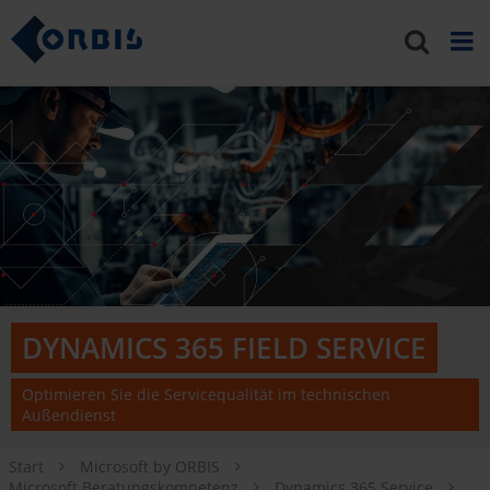
DYNAMICS 365 FIELD SERVICE
Optimieren Sie die Servicequalität im technischen
Außendienst
Start
Microsoft by ORBIS
Microsoft Beratungskompetenz
Dynamics 365 Service