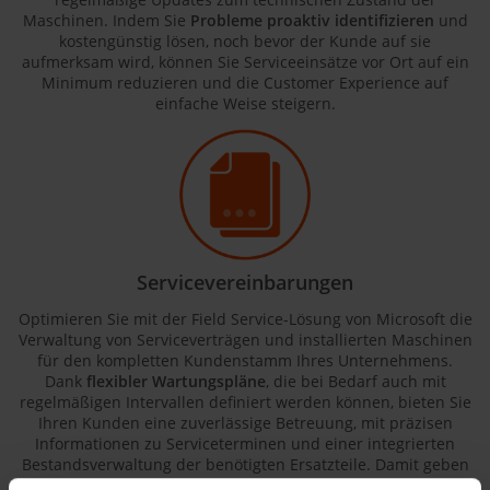
Maschinen. Indem Sie
Probleme proaktiv identifizieren
und
kostengünstig lösen, noch bevor der Kunde auf sie
aufmerksam wird, können Sie Serviceeinsätze vor Ort auf ein
Minimum reduzieren und die Customer Experience auf
einfache Weise steigern.
Servicevereinbarungen
Optimieren Sie mit der Field Service-Lösung von Microsoft die
Verwaltung von Serviceverträgen und installierten Maschinen
für den kompletten Kundenstamm Ihres Unternehmens.
Dank
flexibler Wartungspläne
, die bei Bedarf auch mit
regelmäßigen Intervallen definiert werden können, bieten Sie
Ihren Kunden eine zuverlässige Betreuung, mit präzisen
Informationen zu Serviceterminen und einer integrierten
Bestandsverwaltung der benötigten Ersatzteile. Damit geben
Sie Ihren Außendienstmitarbeitern die Möglichkeit,
neue