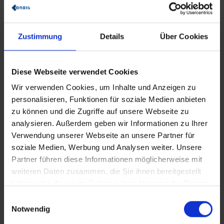
Verkaufschancen
zu identifizieren und
zusätzlichen Umsatz
zu generieren.
Zustimmung
Details
Über Cookies
Referenzen
Diese Webseite verwendet Cookies
Wir verwenden Cookies, um Inhalte und Anzeigen zu
personalisieren, Funktionen für soziale Medien anbieten
zu können und die Zugriffe auf unsere Webseite zu
analysieren. Außerdem geben wir Informationen zu Ihrer
Verwendung unserer Webseite an unsere Partner für
soziale Medien, Werbung und Analysen weiter. Unsere
Partner führen diese Informationen möglicherweise mit
Vorteile von Dynamics 365 Field
weiteren Daten zusammen, die Sie ihnen bereitgestellt
Service
haben oder die sie im Rahmen Ihrer Nutzung der Dienste
gesammelt haben.
Einwilligungsauswahl
Gesteigerte Kundenzufriedenheit
Notwendig
Erhöhen Sie die
Kundenzufriedenheit und Kundenbindung
,