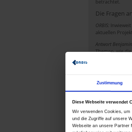
betrachtet.
Die Fragen a
ORBIS:
Inwieweit
aktuellen Projek
Antwort Benjamin
Themen, wie die
der Auslastung 
Interessenten, d
wollen, sollten
Zustimmung
Antwort Mathias E
zukunftsfähige L
auch Erfahrungen
Diese Webseite verwendet 
unterstützen kan
Wir verwenden Cookies, um I
Großteil der Un
und die Zugriffe auf unsere
ORBIS:
Schaut ma
Webseite an unsere Partner f
dass die Auslas