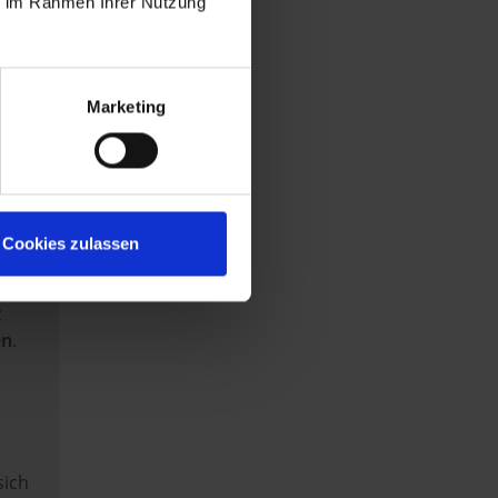
ie im Rahmen Ihrer Nutzung
d?
iner
 es
Marketing
bzw.
Cookies zulassen
rer
z
en
.
sich