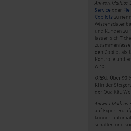
Antwort Mathias E
Service
oder
Fie
Copilots
zu nenne
Wissensdatenban
und Kunden zu f
lassen sich Tick
zusammenfassen, 
den Copilot als 
Kontrolle und e
wird.
ORBIS:
Über 90 
KI in der
Steiger
der Qualität. We
Antwort Mathias E
auf Expertenauf
können automati
schaffen und som