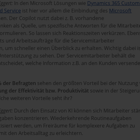
ggert:
In den Microsoft Lösungen wie
Dynamics 365 Custom
ld Service
ist hier vor allem die Einbindung des
Microsoft
n. Der Copilot nutzt dabei z. B. vorhandene
ken als Quelle, um spezifische Antworten für die Mitarbeit
ormulieren. So lassen sich Reaktionszeiten verkürzen. Eben
ets und Arbeitsaufträge für die Servicemitarbeiter
um schneller einen Überblick zu erhalten. Wichtig dabei is
Unterstützung zu sehen. Der Servicemitarbeiter behält die
ntscheidet, welche Information z.B. an den Kunden versende
% der Befragten
sehen den größten Vorteil bei der Nutzung
ung der Effektivität bzw. Produktivität
sowie in der Steiger
lche weiteren Vorteile seht ihr?
ggert:
Durch den Einsatz von KI können sich Mitarbeiter stä
gaben konzentrieren. Wiederkehrende Routineaufgaben
siert werden, um Freiräume für komplexere Aufgaben zu
it den Arbeitsalltag zu erleichtern.