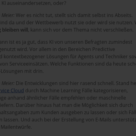
t KI auseinandersetzen, oder?
 Meier:
Wer es nicht tut, stellt sich damit selbst ins Abseits.
sind da und der Wettbewerb nutzt sie oder wird sie nutzen.
g
bleiben will
, kann sich vor dem Thema nicht verschließen.
nn ist es ja gut, dass KI von unseren Befragten zumindest
genutzt wird. Vor allem in den Bereichen Predictive
 kontextbezogener Lösungen für Agents und Techniker so
 von Serviceeinsätzen. Welche Funktionen sind da heute sc
-Lösungen mit drin.
 Meier:
Die Entwicklungen sind hier rasend schnell. Stand h
vice Cloud
durch Machine Learning Fälle kategorisieren,
ge anhand ähnlicher Fälle empfehlen oder maschinelle
iefern. Darüber hinaus hat man die Möglichkeit sich durch
nhaltsangaben zum Kunden ausgeben zu lassen oder sich Fäl
lassen. Und auch bei der Erstellung von E-Mails unterstütz
Mailentwürfe.