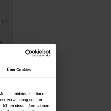
eren
d
n
.
Über Cookies
, um
 Medien anbieten zu können
Ihrer Verwendung unserer
en,
r führen diese Informationen