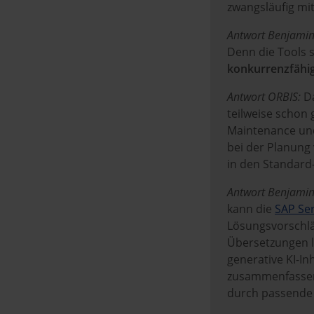
zwangsläufig mi
w
a
Antwort Benjamin
h
Denn die Tools 
l
konkurrenzfähi
Antwort ORBIS:
Da
teilweise schon 
Maintenance und
bei der Planung
in den Standard
Antwort Benjamin
kann die
SAP Ser
Lösungsvorschlä
Übersetzungen l
generative KI-I
zusammenfassen 
durch passende 