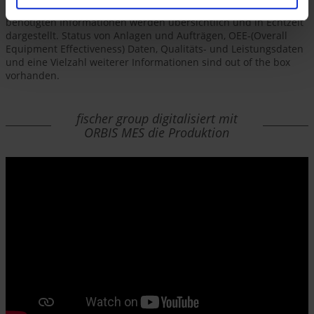
ORBIS MES behalten Sie Ihren Shopfloor immer im Blick. Alle
benötigten Informationen werden übersichtlich und in Echtzeit
dargestellt. Status von Anlagen und Aufträgen, OEE-(Overall
Equipment Effectiveness) Daten, Qualitäts- und Leistungsdaten
und eine Vielzahl weiterer Informationen sind out of the box
vorhanden.
fischer group digitalisiert mit
ORBIS MES die Produktion