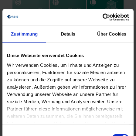
SAP-ERP-Integration
BDE-Funktionalitäten
ORBIS Statusschema
Zustimmung
Details
Über Cookies
OEE-Reporting
Dokumentenanzeige
Mehrmaschinenbedienung
Maschinen- und Auftragslogbuch
Mitarbeiterqualifikation
Diese Webseite verwendet Cookies
Erweitertes OEE-Reporting
Logistikintegration in
Wir verwenden Cookies, um Inhalte und Anzeigen zu
SAP EWM / SAP WM / SAP MM
personalisieren, Funktionen für soziale Medien anbieten
zu können und die Zugriffe auf unsere Webseite zu
analysieren. Außerdem geben wir Informationen zu Ihrer
Verwendung unserer Webseite an unsere Partner für
soziale Medien, Werbung und Analysen weiter. Unsere
Die Vorteile der ORBIS Shopfloor Boxes
Partner führen diese Informationen möglicherweise mit
weiteren Daten zusammen, die Sie ihnen bereitgestellt
Durch den
zielorientiert definierten Funktionsumfang
unserer
haben oder die sie im Rahmen Ihrer Nutzung der Dienste
verschiedenen Boxen entstehen folgende, sich positiv auf die
Plan- und Realisierbarkeit Ihres Digitalisierungsprojekts
gesammelt haben.
Einwilligungsauswahl