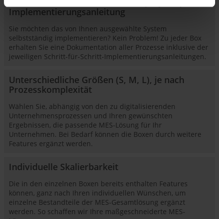
Dokumentierte Prozesse mit Step-by-Step-
Implementierungsanleitung
Sie möchten das von Ihnen ausgewählte System
selbstständig implementieren? Kein Problem! Zu jeder Box
erhalten Sie eine Dokumentation aller Prozesse inklusive der
jeweiligen Schritt-für-Schritt-Implementierungsanleitungen.
Unterschiedliche Größen (S, M, L), je nach
Prozesskomplexität
Wählen Sie, abhängig von den zu digitalisierenden
Unternehmensprozessen und Ihren gewünschten
Ergebnissen, die passende MES-Lösung für Ihr
Unternehmen. Bei Bedarf können die Boxen durch weitere
Features ergänzt werden.
Individuelle Skalierbarkeit
Die in den einzelnen Boxen bereits enthalten Features
können, ganz nach Ihren individuellen Wünschen, um
einzelne Bestandteile der MES-Gesamtlösung ergänzt
werden. So schaffen wir Ihre maßgeschneiderte MES-