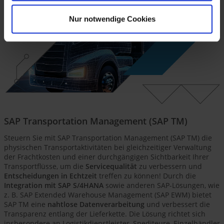
Nur notwendige Cookies
SAP Transportation Management (SAP TM)
Steuern Sie mit SAP Transportation Management (SAP TM) die
physischen Transportaktivitäten bei gleichzeitiger Verwaltung
der Frachtkosten und einer durchgängigen Sichtbarkeit Ihrer
Transportflüsse, um die
Servicequalität
zu verbessern und
Entscheidungen in Echtzeit
treffen zu können! Durch die
Integration mit SAP S/4HANA
sowie anderen SAP-Lösungen, wie
z. B. SAP Extended Warehouse Management (SAP EWM) bietet
SAP TM eine
nahtlose Datenverarbeitung
und verbessert die
Transparenz entlang der Lieferkette. Die Lösung richtet sich
insbesondere an Logistikdienstleister, Spediteure, Einzelhändler