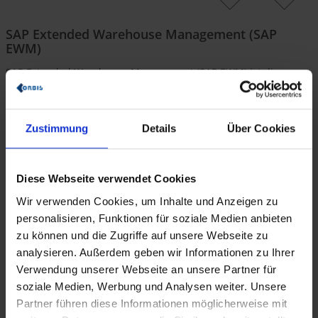
SAP Extended Warehouse Management (SAP
EWM)
SAP Extended Warehouse Management (SAP EWM) ist die
strategische Lagerlösung
der SAP unter SAP S/4HANA.
Gegenüber ihrem Vorgänger SAP WM (Warehouse Management)
bietet die Lösung einen erheblich höheren Funktionsumfang
mit vielen neuen Features und die damit einhergehende
Zustimmung
Details
Über Cookies
Optimierung der Prozesse in Ihrem Lager
.
SAP EWM entdecken
Diese Webseite verwendet Cookies
Wir verwenden Cookies, um Inhalte und Anzeigen zu
SAP Stock Room Management
personalisieren, Funktionen für soziale Medien anbieten
zu können und die Zugriffe auf unsere Webseite zu
Nutzen Sie SAP Stock Room Management als
analysieren. Außerdem geben wir Informationen zu Ihrer
Lagerverwaltungslösung
innerhalb SAP S/4HANA und
Verwendung unserer Webseite an unsere Partner für
profitieren Sie von grundlegenden Funktionen zur
Steuerung
und Optimierung von Lagerprozessen
. Im Vergleich zu SAP
soziale Medien, Werbung und Analysen weiter. Unsere
Extended Warehouse Management (SAP EWM) richtet sich die
Partner führen diese Informationen möglicherweise mit
Lösung an Unternehmen mit weniger komplexen