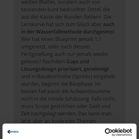
weißen Blattes, sondern auch von
tausenden bunt bedruckter Zettel, die
aus der Kasse der Kunden flattern. Die
Lernkurve hat sich zum Glück aber
auch
in der Wasserfallmethode durchgesetzt
.
Wer hat einen Blueprint jemals 1:1
umgesetzt, oder nach dessen
Fertigstellung auch nur jemals wieder
gelesen? Nachdem
Gaps und
Lösungsdesign priorisiert, genehmigt
und in Bauabschnitte (Sprints) eingeteilt
wurden, beginnt die Bauphase. Im
besten Fall passt die Aufwandssumme
noch in die initiale Schätzung. Falls nicht,
muss Scope gestrichen oder Geld und
Zeit nachgelegt werden. Das kann man
jetzt aber an konkreten Themen
festmachen. Spätestens jetzt ist klar,
dass man diese „Be-Rater“ seinerzeit mit