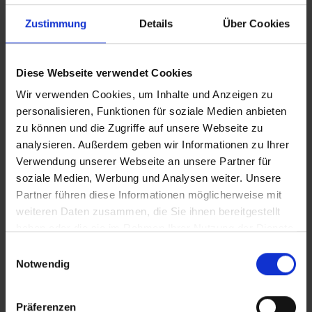
Recht vom Hof gejagt hat.
Zustimmung
Details
Über Cookies
Realize Phase
Erst hier wird es richtig agil. In der Realize
Diese Webseite verwendet Cookies
Phase werden die
Inhalte der Sprints
Wir verwenden Cookies, um Inhalte und Anzeigen zu
abgearbeitet
. Die Sprints sind von
personalisieren, Funktionen für soziale Medien anbieten
Anfang an fest terminiert und in den
zu können und die Zugriffe auf unsere Webseite zu
Sprint Reviews
wird Bauabschnitt für
analysieren. Außerdem geben wir Informationen zu Ihrer
Bauabschnitt in Augenschein
Verwendung unserer Webseite an unsere Partner für
genommen.
soziale Medien, Werbung und Analysen weiter. Unsere
Was nicht fertig wurde oder nicht passt,
Partner führen diese Informationen möglicherweise mit
wandert
in den nächsten Sprint
und
weiteren Daten zusammen, die Sie ihnen bereitgestellt
verdrängt dort gemäß seiner Priorität
haben oder die sie im Rahmen Ihrer Nutzung der Dienste
andere Dinge in nachfolgende Sprints.
gesammelt haben.
E
Einzugstermin und Budget bleiben stabil
,
Notwendig
i
solange alle Sprints des ersten geplanten
n
Implementierungs-Releases noch alle
w
Präferenzen
Muss-Anforderungen abdecken.