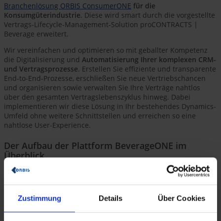
Branchenlösung ORBIS ConsumerONE
für die
Konsumgüterindustrie
. Diese wird smart durch die vorgestellte
Vertrags-Lifecycle-Management-Solution proCONTRACTS |
Beverage erweitert.
Wir vereinfachen und optimieren so mit geballter Kompetenz
die Digitalisierung und
Automatisierung Ihrer komplexen CRM-
und Vertragsprozesse
. Erstellen Sie effiziente und transparente
End-to-End-Prozesse, erschließen Sie neue Vertriebschancen
und organisieren sowie verwalten Sie Ihre Verträge nahtlos
über den gesamten Vertragslebenszyklus hinweg. Dabei
implementieren wir diese Lösung in Ihr bestehendes Dynamics-
Umfeld ohne weitere Schnittstellen und erreichen so eine
nahtlose User-Experience.
Der Aufbau der Plattform BeverageONE im
Überblick
Dank unserer Plattform BeverageONE erreichen Sie nicht nur
smarte digitale Geschäftsprozesse, die eine
hohe Transparenz
und Effizienz
fördern. Sie reduzieren auch den Arbeitsaufwand
Zustimmung
Details
Über Cookies
in Ihrem Team drastisch, verpassen keine Verkaufschancen
mehr und vermeiden unnötige Kosten und rechtliche Probleme!
Es sind keine mühsamen eigenhändigen Suchen mehr