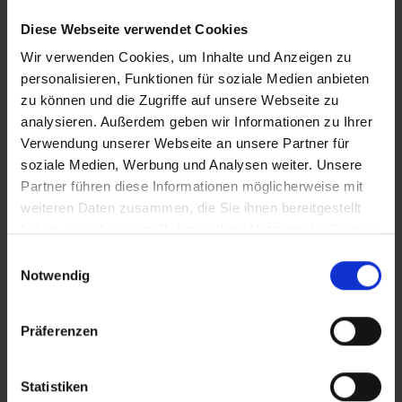
All in oder abgehängt? Warum End-to-End, Daten und
Diese Webseite verwendet Cookies
KI in Sales und Service die entscheidenden Karten sind,
zeigen die ORBIS Future Weeks
Wir verwenden Cookies, um Inhalte und Anzeigen zu
personalisieren, Funktionen für soziale Medien anbieten
Ready for Impact - Die AI-Europa-Tour: So
zu können und die Zugriffe auf unsere Webseite zu
werden Sie mit konkreten Use Cases zur Data
analysieren. Außerdem geben wir Informationen zu Ihrer
Driven Company
Verwendung unserer Webseite an unsere Partner für
Ort:
München – Wien – Salzburg – Zürich – Strasbourg
– Metz – Mulhouse – Eindhoven
soziale Medien, Werbung und Analysen weiter. Unsere
Termin:
Partner führen diese Informationen möglicherweise mit
29.09.2026
08:30
weiteren Daten zusammen, die Sie ihnen bereitgestellt
30.09.2026
08:30
haben oder die sie im Rahmen Ihrer Nutzung der Dienste
01.10.2026
08:30
gesammelt haben.
Einwilligungsauswahl
06.10.2026
08:30
Notwendig
07.10.2026
08:30
08.10.2026
08:30
14.10.2026
08:30
Präferenzen
Entdecken Sie echte AI-Anwendungen und wie
Unternehmen AI sicher und erfolgreich nutzen – live
Statistiken