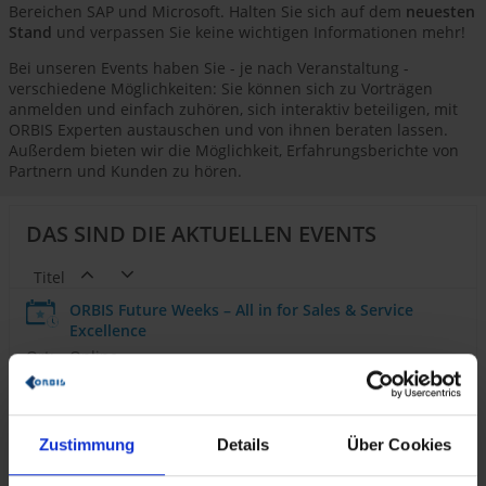
Bereichen SAP und Microsoft. Halten Sie sich auf dem
neuesten
Stand
und verpassen Sie keine wichtigen Informationen mehr!
Bei unseren Events haben Sie - je nach Veranstaltung -
verschiedene Möglichkeiten: Sie können sich zu Vorträgen
anmelden und einfach zuhören, sich interaktiv beteiligen, mit
ORBIS Experten austauschen und von ihnen beraten lassen.
Außerdem bieten wir die Möglichkeit, Erfahrungsberichte von
Partnern und Kunden zu hören.
DAS SIND DIE AKTUELLEN EVENTS
Titel
ORBIS Future Weeks – All in for Sales & Service
Excellence
Ort:
Online
Termin:
22.09.2026
11:00
24.09.2026
11:00
Zustimmung
Details
Über Cookies
29.09.2026
11:00