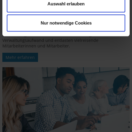
Auswahl erlauben
SAP Concur Lösungen
managen den gesamten Dienstreise-
Prozess
. Angefangen vom Beantragungsverfahren, über die
Buchung, bis hin zur Belegerfassung, Abrechnung, Verbuchung
Nur notwendige Cookies
und Budgetüberwachung. Mit SAP Concur als international
einsatzfähiges System und den Modulen Travel & Expense
beschleunigen Sie die Reisekostenerstattung, reduzieren
Verwaltungsaufwand und entlasten vielreisende
Mitarbeiterinnen und Mitarbeiter.
Mehr erfahren