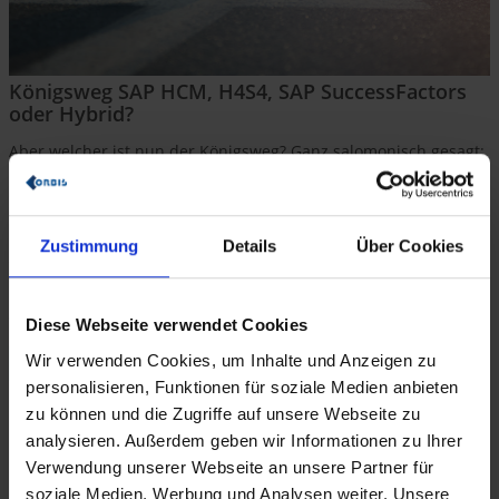
Königsweg SAP HCM, H4S4, SAP SuccessFactors
oder Hybrid?
Aber welcher ist nun der Königsweg? Ganz salomonisch gesagt:
Es kommt darauf an. Die Produktinnovation der SAP findet in
der Cloud, also der SAP SuccessFactors HCM Suite, statt. Aber
wenn Cloud für Ihr Unternehmen noch nicht in Frage kommt
oder einzelne Prozesse wie Entgeltabrechnung und
Zustimmung
Details
Über Cookies
Zeitwirtschaft in der Cloud-Lösung Ihre Anforderungen nicht
abdecken, dann bietet H4S4 langfristige Sicherheit für eine
Fortführung der on-premise Lösung oder eine hybride Variante,
wo Sie beide Lösungen miteinander mischen.
Diese Webseite verwendet Cookies
Wir verwenden Cookies, um Inhalte und Anzeigen zu
Weitere Infos zu Ihrer HR-IT-Strategie
personalisieren, Funktionen für soziale Medien anbieten
zu können und die Zugriffe auf unsere Webseite zu
analysieren. Außerdem geben wir Informationen zu Ihrer
Verwendung unserer Webseite an unsere Partner für
ORBIS vereint umfassendes HR-Lösungs-
soziale Medien, Werbung und Analysen weiter. Unsere