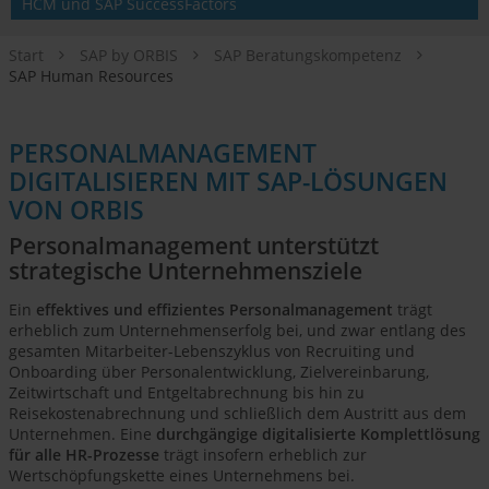
HCM und SAP SuccessFactors
Start
SAP by ORBIS
SAP Beratungskompetenz
SAP Human Resources
PERSONALMANAGEMENT
DIGITALISIEREN MIT SAP-LÖSUNGEN
VON ORBIS
Personalmanagement unterstützt
strategische Unternehmensziele
Ein
effektives und effizientes Personalmanagement
trägt
erheblich zum Unternehmenserfolg bei, und zwar entlang des
gesamten Mitarbeiter-Lebenszyklus von Recruiting und
Onboarding über Personalentwicklung, Zielvereinbarung,
Zeitwirtschaft und Entgeltabrechnung bis hin zu
Reisekostenabrechnung und schließlich dem Austritt aus dem
Unternehmen. Eine
durchgängige digitalisierte Komplettlösung
für alle HR-Prozesse
trägt insofern erheblich zur
Wertschöpfungskette eines Unternehmens bei.