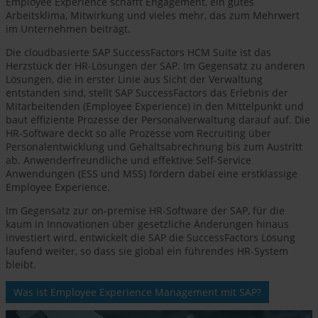
Employee Experience schafft Engagement, ein gutes
Arbeitsklima, Mitwirkung und vieles mehr, das zum Mehrwert
im Unternehmen beiträgt.
Die cloudbasierte SAP SuccessFactors HCM Suite ist das
Herzstück der HR-Lösungen der SAP. Im Gegensatz zu anderen
Lösungen, die in erster Linie aus Sicht der Verwaltung
entstanden sind, stellt SAP SuccessFactors das Erlebnis der
Mitarbeitenden (Employee Experience) in den Mittelpunkt und
baut effiziente Prozesse der Personalverwaltung darauf auf. Die
HR-Software deckt so alle Prozesse vom Recruiting über
Personalentwicklung und Gehaltsabrechnung bis zum Austritt
ab. Anwenderfreundliche und effektive Self-Service
Anwendungen (ESS und MSS) fördern dabei eine erstklassige
Employee Experience.
Im Gegensatz zur on-premise HR-Software der SAP, für die
kaum in Innovationen über gesetzliche Änderungen hinaus
investiert wird, entwickelt die SAP die SuccessFactors Lösung
laufend weiter, so dass sie global ein führendes HR-System
bleibt.
Was ist Employee Experience Management mit SAP?