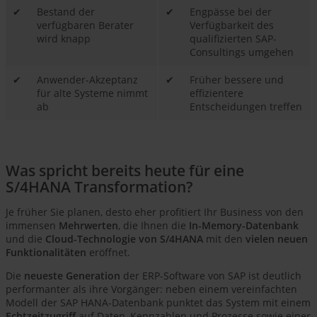
✔
Bestand der
✔
Engpässe bei der
verfügbaren Berater
Verfügbarkeit des
wird knapp
qualifizierten SAP-
Consultings umgehen
✔
Anwender-Akzeptanz
✔
Früher bessere und
für alte Systeme nimmt
effizientere
ab
Entscheidungen treffen
Was spricht bereits heute für eine
S/4HANA Transformation?
Je früher Sie planen, desto eher profitiert Ihr Business von den
immensen
Mehrwerten
, die Ihnen die
In-Memory-Datenbank
und die
Cloud-Technologie von S/4HANA
mit den
vielen neuen
Funktionalitäten
eröffnet.
Die
neueste Generation
der ERP-Software von SAP ist deutlich
performanter als ihre Vorgänger: neben einem vereinfachten
Modell der SAP HANA-Datenbank punktet das System mit einem
Echtzeitzugriff
auf Daten, Kennzahlen und Prozesse sowie einer