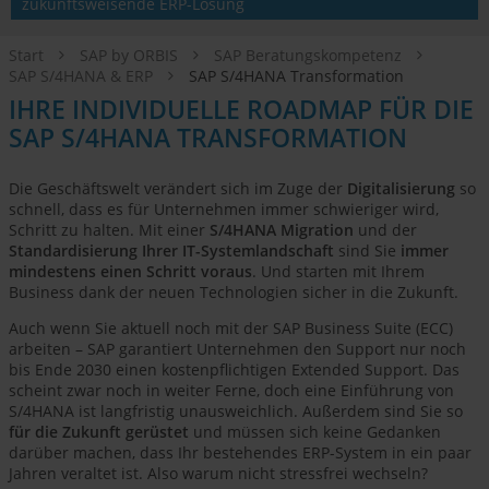
zukunftsweisende ERP-Lösung
Start
SAP by ORBIS
SAP Beratungskompetenz
SAP S/4HANA & ERP
SAP S/4HANA Transformation
IHRE INDIVIDUELLE ROADMAP FÜR DIE
SAP S/4HANA TRANSFORMATION
Die Geschäftswelt verändert sich im Zuge der
Digitalisierung
so
schnell, dass es für Unternehmen immer schwieriger wird,
Schritt zu halten. Mit einer
S/4HANA Migration
und der
Standardisierung Ihrer IT-Systemlandschaft
sind Sie
immer
mindestens einen Schritt voraus
. Und starten mit Ihrem
Business dank der neuen Technologien sicher in die Zukunft.
Auch wenn Sie aktuell noch mit der SAP Business Suite (ECC)
arbeiten – SAP garantiert Unternehmen den Support nur noch
bis Ende 2030 einen kostenpflichtigen Extended Support. Das
scheint zwar noch in weiter Ferne, doch eine Einführung von
S/4HANA ist langfristig unausweichlich. Außerdem sind Sie so
für die Zukunft gerüstet
und müssen sich keine Gedanken
darüber machen, dass Ihr bestehendes ERP-System in ein paar
Jahren veraltet ist. Also warum nicht stressfrei wechseln?