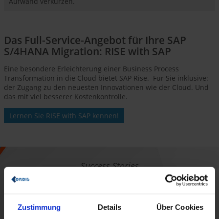
Aufwand verkürzen.
Das Full-Service-Angebot für Ihre SAP
S/4HANA Migration: RISE with SAP
Eine besondere Erleichterung einer Business Process
Transformation in die Cloud bietet SAP Rise. Für Sie inklusive:
der Zugang zu den neuesten Innovationen wie der Cloud. Und
das mit viel besserer Kostenkontrolle.
Lernen Sie RISE with SAP kennen!
Success Stories
Zustimmung
Details
Über Cookies