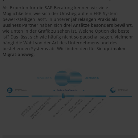
Als Experten für die SAP-Beratung kennen wir viele
Möglichkeiten, wie sich der Umstieg auf ein ERP-System
bewerkstelligen lässt. In unserer
jahrelangen Praxis als
Business Partner
haben sich
drei Ansätze besonders bewährt
,
wie unten in der Grafik zu sehen ist. Welche Option die beste
ist? Das lässt sich wie häufig nicht so pauschal sagen. Vielmehr
hängt die Wahl von der Art des Unternehmens und des
bestehenden Systems ab. Wir finden den für Sie
optimalen
Migrationsweg
.
GREENFIELD
BROWNFIELD
Selektive Data Transition
SAP S/4HANA
SAP ERP System
NUTZEN BEWÄHRTER PROZESSE
OPTIMIERTE PROJEKTLAUFZEIT
REDUZIERUNG DER DATENMENGE
HARMONISIERUNG /
HISTORISCHE DATEN
MINIMALE DOWNTIME
STANDARDISIERUNG
(Muss)
MIT SINNVOLLEM REDESIGN
S/4-OPTIMIERUNGEN
NOTWENDIGE