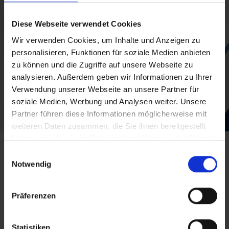
Diese Webseite verwendet Cookies
ROTH INDUSTRIES: ZÜGIGER UND
Wir verwenden Cookies, um Inhalte und Anzeigen zu
SICHERER UMSTIEG AUF SAP
personalisieren, Funktionen für soziale Medien anbieten
S/4HANA DURCH LEAN
zu können und die Zugriffe auf unsere Webseite zu
CONVERSION
analysieren. Außerdem geben wir Informationen zu Ihrer
Verwendung unserer Webseite an unsere Partner für
mehr erfahren
soziale Medien, Werbung und Analysen weiter. Unsere
Partner führen diese Informationen möglicherweise mit
weiteren Daten zusammen, die Sie ihnen bereitgestellt
haben oder die sie im Rahmen Ihrer Nutzung der Dienste
gesammelt haben.
Einwilligungsauswahl
Unser SAP S/4HANA Migration Guide – mit
Notwendig
diesen vier Schritten machen wir die
Umstellung einfach und planbar!
Präferenzen
Nachdem wir gemeinsam den
passenden
Transformationsansatz
gefunden haben, erstellen wir für Sie
Ihre persönliche Roadmap
für eine sichere Datenmigration.
Statistiken
Denn auf dem Weg zu S/4HANA lauern große