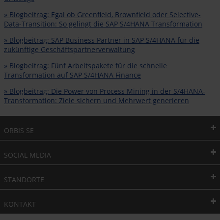
» Blogbeitrag: Egal ob Greenfield, Brownfield oder Selective-
Data-Transition: So gelingt die SAP S/4HANA Transformation
» Blogbeitrag: SAP Business Partner in SAP S/4HANA für die
zukünftige Geschäftspartnerverwaltung
» Blogbeitrag: Fünf Arbeitspakete für die schnelle
Transformation auf SAP S/4HANA Finance
» Blogbeitrag: Die Power von Process Mining in der S/4HANA-
Transformation: Ziele sichern und Mehrwert generieren
ORBIS SE
SOCIAL MEDIA
STANDORTE
KONTAKT