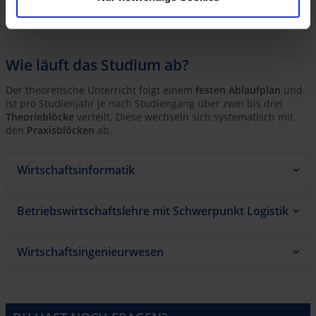
dualen Studierenden gestaltet sich anlog zu unserem
generelleren
Bewerbungsprozess
.
Wie läuft das Studium ab?
Der theoretische Unterricht folgt einem
festen Ablaufplan
und
ist pro Studienjahr je nach Studiengang über zwei bis drei
Theorieblöcke
verteilt. Diese wechseln sich systematisch mit
den
Praxisblöcken
ab.
Wirtschaftsinformatik
Betriebswirtschaftslehre mit Schwerpunkt Logistik
Wirtschaftsingenieurwesen