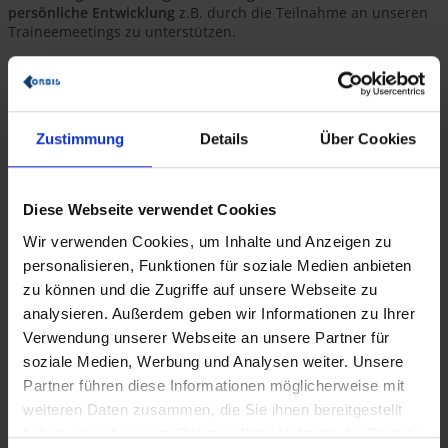
persönliche Entwicklung
z.B. durch die Teilnahme an unseren
Traineemeetings zu unterstützen.
Und weil niemand von Luft und Liebe alleine leben kann,
übernehmen wir nicht nur die Studiengebühren
, sondern
entlohnen Dich mit einer attraktiven Vergütung.
Zustimmung
Details
Über Cookies
Diese Webseite verwendet Cookies
Wir verwenden Cookies, um Inhalte und Anzeigen zu
personalisieren, Funktionen für soziale Medien anbieten
zu können und die Zugriffe auf unsere Webseite zu
analysieren. Außerdem geben wir Informationen zu Ihrer
Verwendung unserer Webseite an unsere Partner für
soziale Medien, Werbung und Analysen weiter. Unsere
Partner führen diese Informationen möglicherweise mit
weiteren Daten zusammen, die Sie ihnen bereitgestellt
haben oder die sie im Rahmen Ihrer Nutzung der Dienste