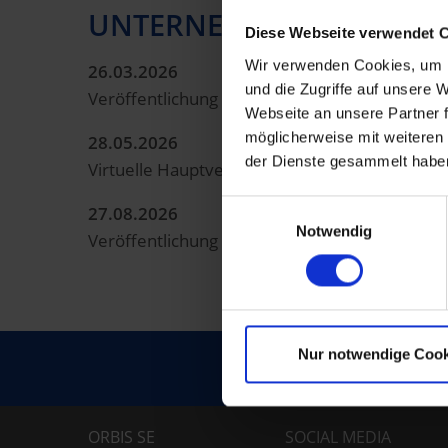
UNTERNEHMENSKALENDE
Diese Webseite verwendet 
Wir verwenden Cookies, um I
26.03.2026
und die Zugriffe auf unsere
Veröffentlichung Konzern-Geschäftsbericht 2
Webseite an unsere Partner f
möglicherweise mit weiteren
28.05.2026
der Dienste gesammelt habe
Virtuelle Hauptversammlung der ORBIS SE
Einwilligungsauswahl
27.08.2026
Notwendig
Veröffentlichung Konzern-Finanzbericht (Halb
Nur notwendige Cook
KONTAKT
ORBIS SE
SOCIAL MEDIA