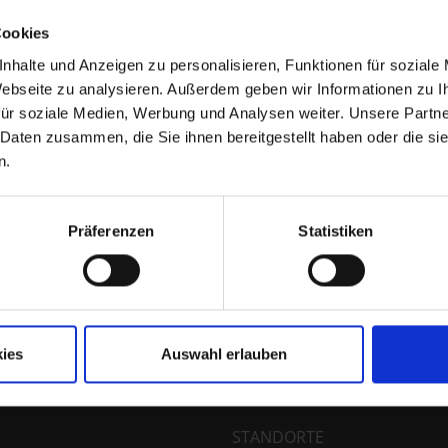
R 2026
Cookies
nhalte und Anzeigen zu personalisieren, Funktionen für soziale
 Webseite zu analysieren. Außerdem geben wir Informationen zu 
025 und Jahresabschluss 2025 der ORBIS SE
ür soziale Medien, Werbung und Analysen weiter. Unsere Partne
 Daten zusammen, die Sie ihnen bereitgestellt haben oder die s
n.
Präferenzen
Statistiken
jahr 2026)
ies
Auswahl erlauben
Sie haben Fragen? Dann kontaktieren Sie uns ger
STANDORTE