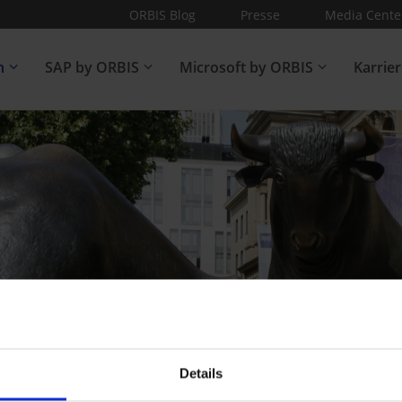
ORBIS Blog
Presse
Media Cente
n
SAP by ORBIS
Microsoft by ORBIS
Karrie
Details
nternehmenskalender