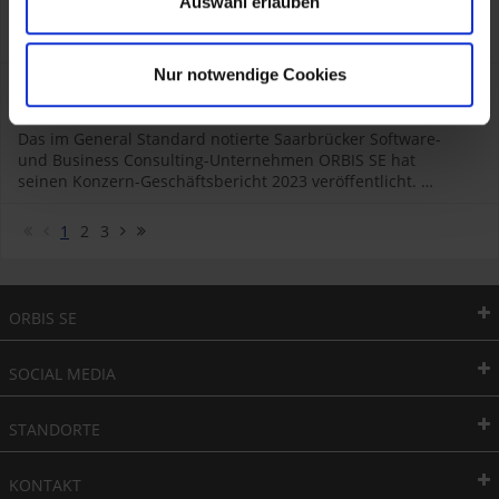
Auswahl erlauben
in diesem Jahr virtuell statt. Die Anteilseigner blickten auf
ein profitables Geschäftsjahr 2023 zurück. …
Nur notwendige Cookies
27.03.2024
ORBIS SE auch im Geschäftsjahr 2023 trotz Wirtschaftskrise mit profitablem Wachstum
Das im General Standard notierte Saarbrücker Software-
und Business Consulting-Unternehmen ORBIS SE hat
seinen Konzern-Geschäftsbericht 2023 veröffentlicht. …
1
2
3
ORBIS SE
SOCIAL MEDIA
STANDORTE
KONTAKT