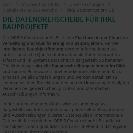
Start
Microsoft by ORBIS
Unsere Lösungen
Digitalisierung Baubranche
ORBIS ConstructionHUB
DIE DATENDREHSCHEIBE FÜR IHRE
BAUPROJEKTE
Der ORBIS ConstructionHUB ist eine
Plattform in der Cloud
zur
Verwaltung und Qualifizierung von Bauprojekten
. Für die
intelligente Bauobjektfindung
werden Informationen aus
unterschiedliche Quellen (internationale Datenlieferanten)
erfasst und im System übersichtlich dargestellt. So behalten
Objektmanager
aktuelle Bauausschreibungen immer im Blick
und können Potenziale schneller erkennen. Mit einem Klick
erhalten Sie alle Empfehlungen und werden detailliert zu
jedem einzelnen Projekt und den an der Umsetzung beteiligten
Personen bei gewerblichen, privaten und öffentlichen
Ausschreibungen informiert.
In der untenstehenden Grafik wird zusammengefasst
dargestellt, wie Informationen aus potenziellen Bauvorhaben
und Ausschreibungen diverser Datenquellen (internationale
Datenzulieferer) mit dem ORBIS ConstructionHUB zunächst
konsolidiert, dann qualifiziert und anschließend in das eigene
CRM-System übertragen werden.