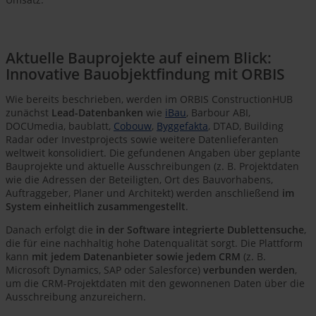
Aktuelle Bauprojekte auf einem Blick:
Innovative Bauobjektfindung mit ORBIS
Wie bereits beschrieben, werden im ORBIS ConstructionHUB
zunächst
Lead-Datenbanken
wie
iBau
, Barbour ABI,
DOCUmedia, baublatt,
Cobouw
,
Byggefakta
, DTAD, Building
Radar oder Investprojects sowie weitere Datenlieferanten
weltweit konsolidiert. Die gefundenen Angaben über geplante
Bauprojekte und aktuelle Ausschreibungen (z. B. Projektdaten
wie die Adressen der Beteiligten, Ort des Bauvorhabens,
Auftraggeber, Planer und Architekt) werden anschließend
im
System einheitlich zusammengestellt
.
Danach erfolgt die
in der Software integrierte Dublettensuche
,
die für eine nachhaltig hohe Datenqualität sorgt. Die Plattform
kann
mit jedem Datenanbieter sowie jedem CRM
(z. B.
Microsoft Dynamics, SAP oder Salesforce)
verbunden werden
,
um die CRM-Projektdaten mit den gewonnenen Daten über die
Ausschreibung anzureichern.