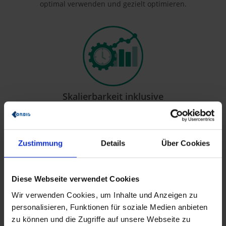
optimal verwenden und gezielt optimieren.
Skalierbarkeit inklusive
Von kleinen Prozessintegrationen bis hin zu komplexen
Multi-System-Szenarien – IntegrationONE wächst
gemeinsam mit Ihrem Unternehmen, Ihrer Enterprise-
Architektur und Ihrer digitalen Innovationsstrategie.
Zustimmung
Details
Über Cookies
Diese Webseite verwendet Cookies
Wir verwenden Cookies, um Inhalte und Anzeigen zu
personalisieren, Funktionen für soziale Medien anbieten
zu können und die Zugriffe auf unsere Webseite zu