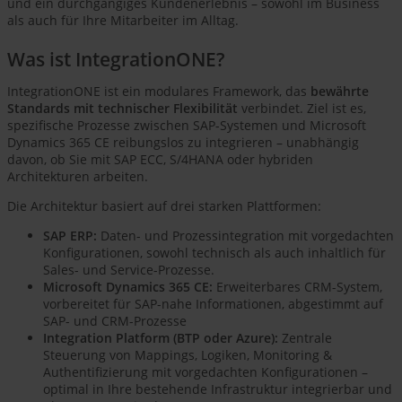
und ein durchgängiges Kundenerlebnis – sowohl im Business
als auch für Ihre Mitarbeiter im Alltag.
Was ist IntegrationONE?
IntegrationONE ist ein modulares Framework, das
bewährte
Standards mit technischer Flexibilität
verbindet. Ziel ist es,
spezifische Prozesse zwischen SAP-Systemen und Microsoft
Dynamics 365 CE reibungslos zu integrieren – unabhängig
davon, ob Sie mit SAP ECC, S/4HANA oder hybriden
Architekturen arbeiten.
Die Architektur basiert auf drei starken Plattformen:
SAP ERP:
Daten- und Prozessintegration mit vorgedachten
Konfigurationen, sowohl technisch als auch inhaltlich für
Sales- und Service-Prozesse.
Microsoft Dynamics 365 CE:
Erweiterbares CRM-System,
vorbereitet für SAP-nahe Informationen, abgestimmt auf
SAP- und CRM-Prozesse
Integration Platform (BTP oder Azure):
Zentrale
Steuerung von Mappings, Logiken, Monitoring &
Authentifizierung mit vorgedachten Konfigurationen –
optimal in Ihre bestehende Infrastruktur integrierbar und