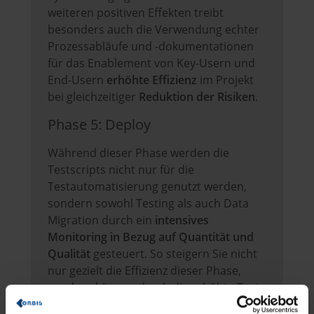
weiteren positiven Effekten treibt
besonders auch die Verwendung echter
Prozessabläufe und -dokumentationen
für das Enablement von Key-Usern und
End-Usern
erhöhte Effizienz
im Projekt
bei gleichzeitiger
Reduktion der Risiken
.
Phase 5: Deploy
Während dieser Phase werden die
Testscripts nicht nur für die
Testautomatisierung genutzt werden,
sondern sowohl Testing als auch Data
Migration durch ein
intensives
Monitoring in Bezug auf Quantität und
Qualität
gesteuert. So steigern Sie nicht
nur gezielt die Effizienz dieser Phase,
sondern können durch die erhöhte Test-
Transparenz tatsächlich auch die