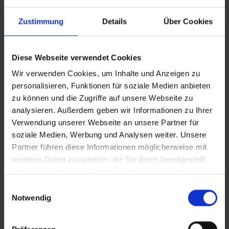
Vollständigkeit und Qualität Ihrer
Prozesse bis ins kleinste Detail
Zustimmung
Details
Über Cookies
analysieren.
Phase 6: Run
Diese Webseite verwendet Cookies
Sobald die Run Phase startet, werden Sie
Wir verwenden Cookies, um Inhalte und Anzeigen zu
quasi auf Knopfdruck ein
Hypercare- und
personalisieren, Funktionen für soziale Medien anbieten
Prozess-Dashboard
zur Verfügung
zu können und die Zugriffe auf unsere Webseite zu
haben. So bekommen Sie frühzeitig
analysieren. Außerdem geben wir Informationen zu Ihrer
Insights in Ihre Prozessqualität als auch
Verwendung unserer Webseite an unsere Partner für
die User -Adoption, die schlussendlich
soziale Medien, Werbung und Analysen weiter. Unsere
die Basis für den Erfolg der
Partner führen diese Informationen möglicherweise mit
Systemtransformation darstellt. Ebenso
weiteren Daten zusammen, die Sie ihnen bereitgestellt
wird in der Run Phase der Grundstein für
haben oder die sie im Rahmen Ihrer Nutzung der Dienste
datenbasierte Operational Excellence
gesammelt haben.
E
und Continuous Improvement gelegt. So
Notwendig
i
können Sie auch nach der S4
n
Implementierung die Effizienz mit
w