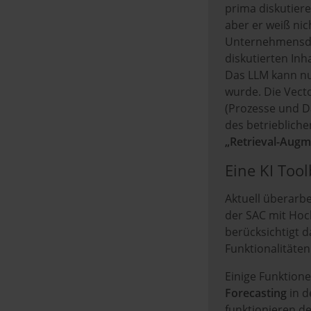
w
prima diskutiere
a
aber er weiß ni
h
Unternehmensdat
l
diskutierten Inha
Das LLM kann nu
wurde. Die Vect
(Prozesse und D
des betriebliche
„Retrieval-Augm
Eine KI Too
Aktuell überarbe
der SAC mit Hoc
berücksichtigt 
Funktionalitäten
Einige Funktion
Forecasting
in d
funktionieren de