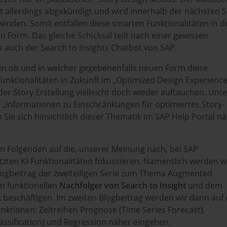
t allerdings abgekündigt und wird innerhalb der nächsten 
inden. Somit entfallen diese smarten Funktionalitäten in d
n Form. Das gleiche Schicksal teilt nach einer gewissen
auch der Search to Insights Chatbot von SAP.
n ob und in welcher gegebenenfalls neuen Form diese
unktionalitäten in Zukunft im „Optimized Design Experience
r Story Erstellung vielleicht doch wieder auftauchen. Unte
 „Informationen zu Einschränkungen für optimiertes Story-
 Sie sich hinsichtlich dieser Thematik im SAP Help Portal n
im Folgenden auf die, unserer Meinung nach, bei SAP
tzten KI-Funktionalitäten fokussieren. Namentlich werden w
logbeitrag der zweiteiligen Serie zum Thema Augmented
em funktionellen
Nachfolger von Search to Insight
und dem
k
beschäftigen. Im zweiten Blogbeitrag werden wir dann auf 
nktionen: Zeitreihen Prognose (Time Series Forecast),
Classification) und Regression näher eingehen.