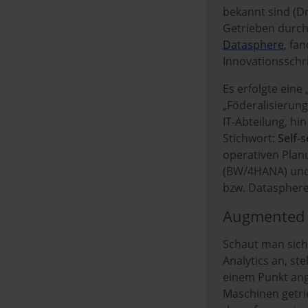
bekannt sind (Dr
Getrieben durch
Datasphere
, fa
Innovationsschri
Es erfolgte eine
„Föderalisierun
IT-Abteilung, hi
Stichwort:
Self-s
operativen Pla
(BW/4HANA) und
bzw. Datasphere
Augmented A
Schaut man sich 
Analytics an, st
einem Punkt ang
Maschinen getri