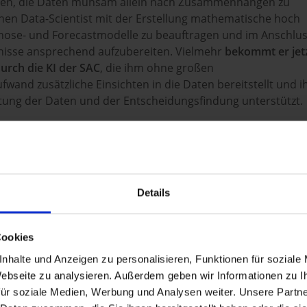
sen, die Daten mühsam allein nach Zusammenhängen zu
inen Data-Scientist mit der Erstellung mathematische hoch
ose- und Forecastmodelle zu beauftragen und im Anschlu
nisse ansprechend aufzubereiten. Vielmehr
bekommt er jet
urch die KI der SAC
, die ihm ohne großen
wand zusätzliche Einsichten in die Daten bereitstellt und i
itung der Daten und der Entscheidungsfindung unterstützt.
Details
Cookies
nhalte und Anzeigen zu personalisieren, Funktionen für soziale
 Webseite zu analysieren. Außerdem geben wir Informationen zu 
ür soziale Medien, Werbung und Analysen weiter. Unsere Partne