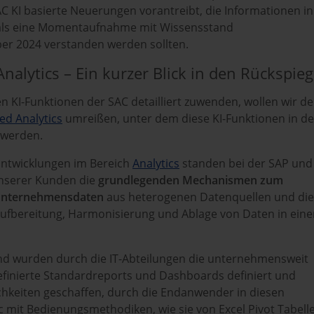
C KI basierte Neuerungen vorantreibt, die Informationen in
 als eine Momentaufnahme mit Wissensstand
r 2024 verstanden werden sollten.
Analytics – Ein kurzer Blick in den Rückspieg
n KI-Funktionen der SAC detailliert zuwenden, wollen wir d
d Analytics
umreißen, unter dem diese KI-Funktionen in de
 werden.
ntwicklungen im Bereich
Analytics
standen bei der SAP und 
nserer Kunden die
grundlegenden Mechanismen zum
Unternehmensdaten
aus heterogenen Datenquellen und die
ufbereitung, Harmonisierung und Ablage von Daten in ein
d wurden durch die IT-Abteilungen die unternehmensweit
efinierte Standardreports und Dashboards definiert und
ichkeiten geschaffen, durch die Endanwender in diesen
c mit Bedienungsmethodiken, wie sie von Excel Pivot Tabell