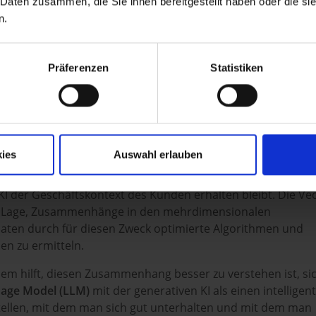
 Daten zusammen, die Sie ihnen bereitgestellt haben oder die s
n.
e
Forecast- und Prognosefunktionen
im Bereich der
ictive Analytics bis hin zu
Handlungsempfehlungen für di
ter dem Begriff Prescriptive Analytics zusammengefasst we
Präferenzen
Statistiken
d Analytics verknüpft die traditionellen analytische
 mit den Möglichkeiten parametrisierbarer generativer KI-
nktionen der
SAP S/4HANA Cloud
Vector Engine
können dab
ies
Auswahl erlauben
sfähigkeit großer Sprachmodelle mit den relevanten
en kombinieren und gewährleisten, dass in den Ergebnis
KI der Geschäftskontext des Kunden erhalten bleibt. Die Ve
er Lage, Zusammenhänge in den mehrdimensionalen
ten durch für diesen Zweck optimierte Algorithmen und
en zu ermitteln.
inem hilft, diesen Zusammenhang besser zu verstehen ist, si
uage Model (LLM)
mit der generativen KI als einen intelligen
tellen, mit dem man sich gut unterhalten und mit dem man