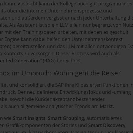
n kann. Vielleicht kann der Kollege auch gut programmiere
chts über die internen Unternehmensprozesse und
en und außerdem vergisst er nach jeder Unterhaltung di
lte. Als Assistent ist so ein LLM allein nur begrenzt von Nut
r mit den Trainingsdaten arbeiten, mit denen es geschult
or Engine kann dabei helfen den Unternehmenskontext
aten) bereitzustellen und das LLM mit allen notwendigen D
n Kontexts zu versorgen. Dieser Prozess wird auch als
ented Generation“ (RAG)
bezeichnet.
lbox im Umbruch: Wohin geht die Reise?
itet und konsolidiert die SAP ihre KI basierten Funktionen i
hdruck. Der neu definierte Entwicklungsfokus und -umfang
dabei sowohl die Kundenakzeptanz bestehender
 als auch allgemeine analytischer Trends am Markt.
en wie
Smart Insights
,
Smart Grouping
, automatisiertes
en Grafikkomponenten der Stories und
Smart Discovery
rzeit nur im „klassischen“ Story-Design Modus. Der klassisc