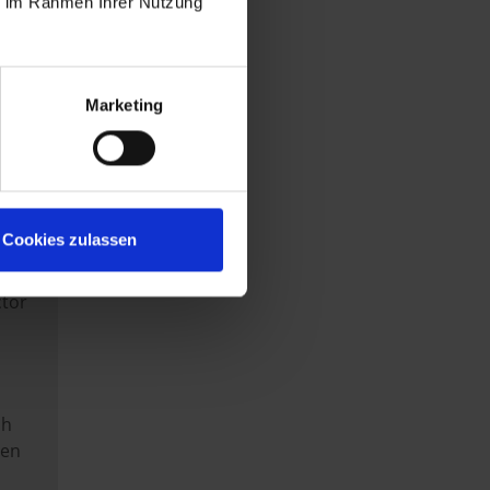
ie im Rahmen Ihrer Nutzung
e
rden
Marketing
ei
Cookies zulassen
sen
ctor
ch
ten