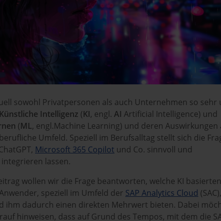
ktuell sowohl Privatpersonen als auch Unternehmen so sehr
Künstliche Intelligenz
(
KI
, engl.
AI
Artificial Intelligence) und
ernen
(
ML
, engl.Machine Learning) und deren Auswirkungen 
erufliche Umfeld. Speziell im Berufsalltag stellt sich die Fra
 ChatGPT,
Microsoft 365 Copilot
und Co. sinnvoll und
integrieren lassen.
itrag wollen wir die Frage beantworten, welche KI basierte
Anwender, speziell im Umfeld der
SAP Analytics Cloud
(SAC)
d ihm dadurch einen direkten Mehrwert bieten. Dabei möc
darauf hinweisen, dass auf Grund des Tempos, mit dem die S