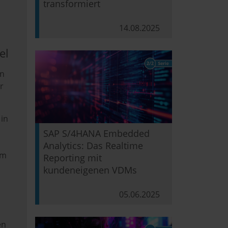
transformiert
14.08.2025
el
en
r
in
SAP S/4HANA Embedded
Analytics: Das Realtime
em
Reporting mit
kundeneigenen VDMs
05.06.2025
en