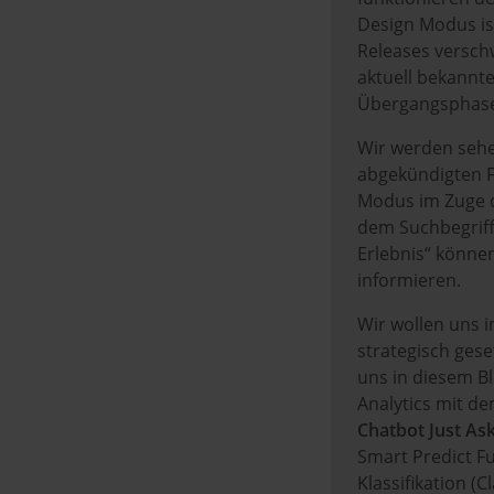
Design Modus is
Releases verschw
aktuell bekannte
Übergangsphase 
Wir werden sehe
abgekündigten F
Modus im Zuge de
dem Suchbegriff
Erlebnis“ können
informieren.
Wir wollen uns 
strategisch gese
uns in diesem B
Analytics mit d
Chatbot Just As
Smart Predict Fu
Klassifikation (