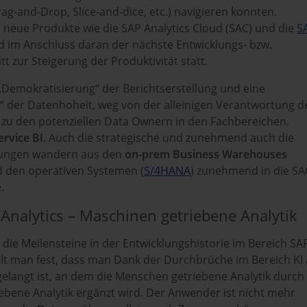
ag-and-Drop, Slice-and-dice, etc.) navigieren konnten.
 neue Produkte wie die SAP Analytics Cloud (SAC) und die
S
nd im Anschluss daran der nächste Entwicklungs- bzw.
tt zur Steigerung der Produktivität statt.
 „Demokratisierung“ der Berichtserstellung und eine
g“ der Datenhoheit, weg von der alleinigen Verantwortung d
n zu den potenziellen Data Ownern in den Fachbereichen.
ervice BI
. Auch die strategische und zunehmend auch die
nungen wandern aus den
on-prem Business Warehouses
 den operativen Systemen (
S/4HANA
) zunehmend in die SA
.
nalytics – Maschinen getriebene Analytik
die Meilensteine in der Entwicklungshistorie im Bereich SA
ellt man fest, dass man Dank der Durchbrüche im Bereich KI
elangt ist, an dem die Menschen getriebene Analytik durch
ebene Analytik ergänzt wird. Der Anwender ist nicht mehr