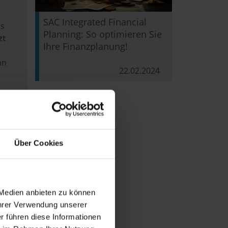
SAC Integrated Financial
ss
Planning: So optimieren Sie
zt
Ihre Finanzplanung!
hn
22.02.2024
Über Cookies
 Medien anbieten zu können
Ihrer Verwendung unserer
r führen diese Informationen