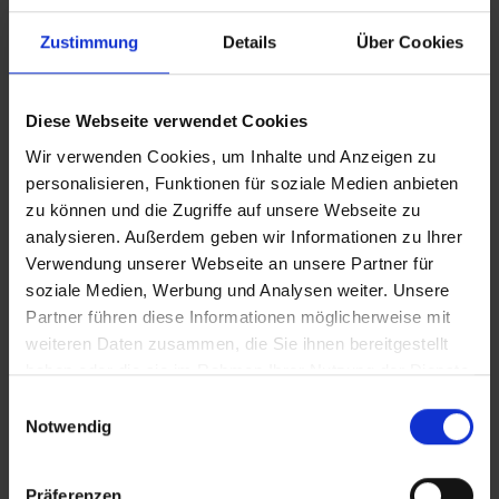
Planungsoberfläche als auch durch
Markierung der Ausnahmen angezeigt
Zustimmung
Details
Über Cookies
wird.
Diese Webseite verwendet Cookies
Wir verwenden Cookies, um Inhalte und Anzeigen zu
personalisieren, Funktionen für soziale Medien anbieten
zu können und die Zugriffe auf unsere Webseite zu
Durch eine direkte
manuelle Korrektur
in
analysieren. Außerdem geben wir Informationen zu Ihrer
der Kennzahl „Local Demand Plan“, kann
Verwendung unserer Webseite an unsere Partner für
diese Planungssituation durch den
soziale Medien, Werbung und Analysen weiter. Unsere
Planer gelöst werden, was das System
Partner führen diese Informationen möglicherweise mit
auch direkt durch eine geringe Anzahl
weiteren Daten zusammen, die Sie ihnen bereitgestellt
von Alerts anzeigt. Der nächste Alert
haben oder die sie im Rahmen Ihrer Nutzung der Dienste
kann danach bearbeitet werden, bis die
gesammelt haben.
E
Liste für den Planer zufriedenstellend ist.
Notwendig
i
n
w
Präferenzen