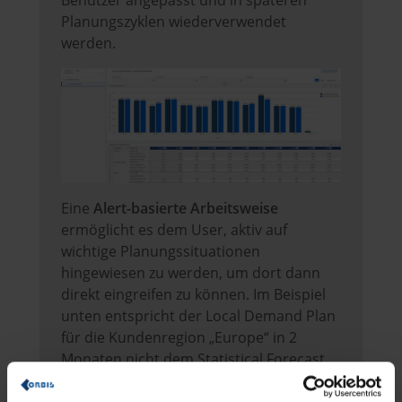
Planungszyklen wiederverwendet
werden.
Eine
Alert-basierte Arbeitsweise
ermöglicht es dem User, aktiv auf
wichtige Planungssituationen
hingewiesen zu werden, um dort dann
direkt eingreifen zu können. Im Beispiel
unten entspricht der Local Demand Plan
für die Kundenregion „Europe“ in 2
Monaten nicht dem Statistical Forecast,
was sowohl grafisch auf der