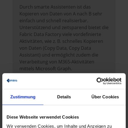
Durch smarte Assistenten ist das
Kopieren von Daten von A nach B sehr
einfach und schnell realisierbar.
Unterstützend und zeitsparend bietet die
Fabric Data Factory viele vordefinierte
Aktivitäten, wie z. B. schnelles Kopieren
von Daten (Copy Data, Copy Data
Assistant) und ermöglicht zudem die
Verarbeitung von M365-Aktivitäten
mittels Microsoft Graph.
Der One Lake
Der OneLake ist der
zentrale
Datenspeicher innerhalb von Fabric
. Die
Zustimmung
Details
Über Cookies
gemeinsame Nutzung von Daten in
OneLake ist so einfach wie die
Diese Webseite verwendet Cookies
gemeinsame Nutzung von Dateien in
OneDrive, wodurch die Notwendigkeit
Wir verwenden Cookies, um Inhalte und Anzeigen zu