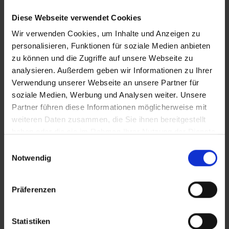
Verpackungs-Cockpits
Diese Webseite verwendet Cookies
Mit dem OBRIS Verpackungs-Cockpit werden sämtliche Pack-
Wir verwenden Cookies, um Inhalte und Anzeigen zu
und Versandvorgänge in Ihrem Unternehmen erleichtert.
Welche konkreten Vorteile bietet das Ihrem Unternehmen? Ihr
personalisieren, Funktionen für soziale Medien anbieten
Nutzen durch unsere Lösung im Überblick:
zu können und die Zugriffe auf unsere Webseite zu
analysieren. Außerdem geben wir Informationen zu Ihrer
Schaffen durchgängiger Prozesse
Verwendung unserer Webseite an unsere Partner für
soziale Medien, Werbung und Analysen weiter. Unsere
Mit dem ORBIS Verpackungs-Cockpit haben Sie alle
relevanten Verpackungs- und Versandschritte stets im Blick.
Partner führen diese Informationen möglicherweise mit
Dadurch können Sie alle Prozesse durchgängig, effizient und
weiteren Daten zusammen, die Sie ihnen bereitgestellt
höchst wirtschaftlich gestalten.
haben oder die sie im Rahmen Ihrer Nutzung der Dienste
gesammelt haben.
Einwilligungsauswahl
Reduzieren von Fehlerquellen
Notwendig
Durch den umfassenden Überblick bleiben außerdem
potenzielle Fehlerquellen nicht unentdeckt und können so
vor dem Versand an den Kunden behoben werden.
Präferenzen
Rückverfolgbarkeit jeder Sendung
Statistiken