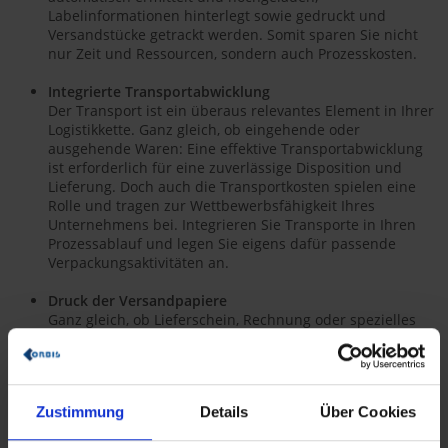
Labelinformationen hinterlegt sowie gedruckt und
Versandstücke getrackt werden. Somit sparen Sie nicht
nur Zeit und Ressourcen, sondern auch Prozesskosten.
Integrierte Transportabwicklung
Der Transport ist ein überaus relevantes Element in Ihrer
Logistikkette. Ganz gleich, ob eingehende oder
ausgehende Waren: Eine effektive Transportabwicklung
ist erforderlich für eine zuverlässige Disposition und
Lieferung. Doch auch die Transportkosten spielen eine
Rolle und tragen zur Wettbewerbsfähigkeit Ihres
Unternehmens bei. Integrieren Sie Transporte in Ihren
Prozessablauf und legen Sie eigens dafür passende
Verpackungsaktivitäten an.
Druck der Versandpapiere
Ganz gleich, ob Lieferschein, Rechnung oder spezielles
Paketetikett. Alle relevanten zu druckenden
Etiketten/Formulare werden im Hintergrund automatisiert
durch die jeweiligen Prozessschritte im Verpackungs-
Cockpit angestoßen.
Zustimmung
Details
Über Cookies
Vorteile und Möglichkeiten des ORBIS