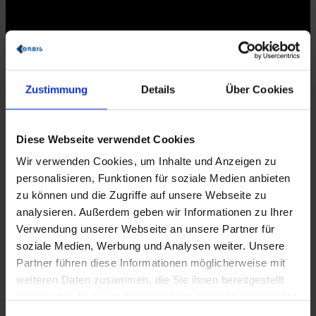
Zustimmung
Details
Über Cookies
Diese Webseite verwendet Cookies
Wir verwenden Cookies, um Inhalte und Anzeigen zu
personalisieren, Funktionen für soziale Medien anbieten
Die drei Bestandteile des Staplerleitsystems:
zu können und die Zugriffe auf unsere Webseite zu
Planen Sie die Routen Ihrer kompletten Staplerflotte und regeln
analysieren. Außerdem geben wir Informationen zu Ihrer
Sie dadurch alle Prozesse, Zonen, Mitarbeiter, Ressourcen und
Verwendung unserer Webseite an unsere Partner für
Fahrtwege. Gehen Sie einen wichtigen Schritt in Richtung
soziale Medien, Werbung und Analysen weiter. Unsere
papierlose Fabrik!
Partner führen diese Informationen möglicherweise mit
TSS-Customizing
weiteren Daten zusammen, die Sie ihnen bereitgestellt
Das TSS-Customizing bildet den zentralen Bestandteil der
haben oder die sie im Rahmen Ihrer Nutzung der Dienste
Lösung. Hier werden alle notwendigen Daten zu
gesammelt haben.
Prozessen, Routen, Mitarbeitern und Ressourcen