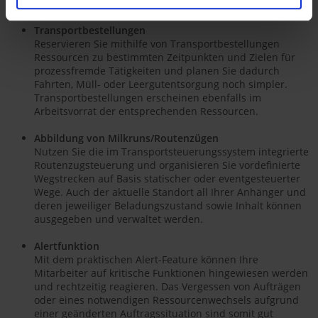
über den Status und Inhalt Ihrer Auflieger.
Transportbestellungen
Reservieren Sie mithilfe von Transportbestellungen
Ressourcen zu bestimmten Zeitpunkten und Zielen für
prozessfremde Tätigkeiten und planen Sie dadurch
Fahrten, Müll- oder Leergutentsorgung noch simpler.
Transportbestellungen erscheinen ebenfalls im
Arbeitsvorrat der entsprechenden Ressourcen.
Abbildung von Milkruns/Routenzügen
Nutzen Sie die im Transportsteuerungssystem integrierte
Routenzugsteuerung und organisieren Sie vordefinierte
Wegstrecken auf Basis statischer oder eventgesteuerter
Wege. Auch der aktuelle Standort all Ihrer Anhänger und
deren jeweiliger Beladungszustand sowie Inhalt können
ausgegeben und verwaltet werden.
Alertfunktion
Mit dem praktischen Alert-Feature können Ihre
Mitarbeiter auf kritische Funktionen hingewiesen werden
und rechtzeitig reagieren. Das Vergessen von Aufträgen
oder eines notwendigen Ressourcenwechsels aufgrund
einer geänderten Auftragssituation sind somit gut