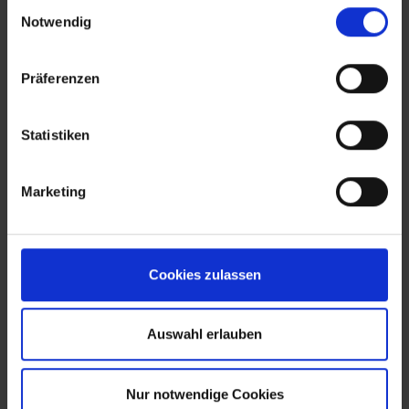
Einwilligungsauswahl
hinterlegt.
Notwendig
TSS-Dialoge
Diese Komponente beinhaltet praxiserprobte mobile
Präferenzen
Staplerdialoge zur Abarbeitung der anfallenden
Tageslast. Sie realisiert beispielsweise die mobile und
papierlose Bearbeitung von Fahraufträgen oder die
Statistiken
unmittelbare Rückmeldung von Transportressourcen
direkt an das System.
TSS-Leitstand
Marketing
Als dritte Komponente ermöglicht der TSS-Leitstand die
externe Steuerung und das Monitoring der Fahraufträge.
Erweiterte Funktionalitäten des ORBIS TSS:
Cookies zulassen
Trailerdisposition und -verwaltung
Verwalten Sie zuverlässig Ziel und Zustand (leer/voll,
Entladung/Beladung) Ihrer Auflieger. Nutzen Sie diese
Auswahl erlauben
Funktionen zur Planung des innerbetrieblichen
Werkverkehrs und weisen Sie einzelnen Sattel-Aufliegern
spezielle Ziele zu. Durch die integrierte Trailerverwaltung
Nur notwendige Cookies
haben Sie zu jeder Zeit einen umfassenden Überblick