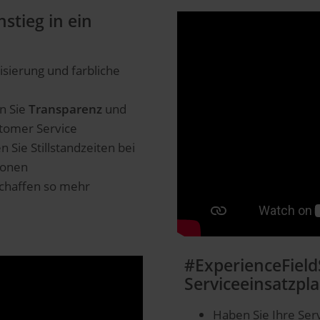
stieg in ein
isierung und farbliche
n Sie
Transparenz
und
tomer Service
n Sie Stillstandzeiten bei
ionen
schaffen so mehr
#ExperienceFieldS
Serviceeinsatzp
Haben Sie Ihre Ser