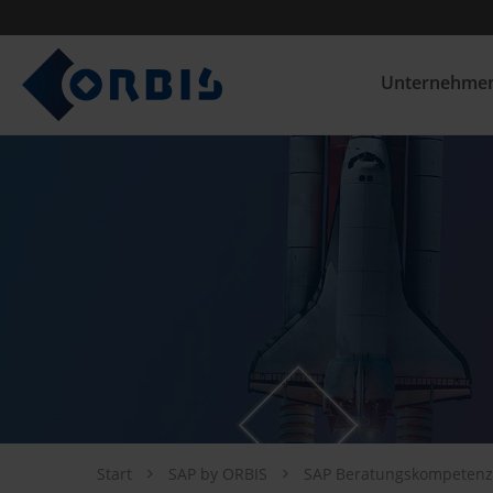
Unternehme
Start
SAP by ORBIS
SAP Beratungskompeten