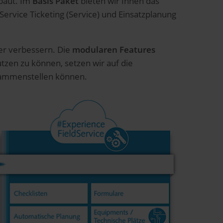
baut. Im
Basis Paket
bieten wir Ihnen das
rvice Ticketing (Service) und Einsatzplanung
der verbessern. Die
modularen Features
utzen zu können, setzen wir auf die
ammenstellen können.