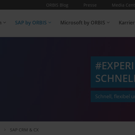
ORBIS Blog
Presse
Media Cent
n
SAP by ORBIS
Microsoft by ORBIS
Karrie
#EXPER
SCHNELL
Schnell, flexibel 
z
SAP CRM & CX