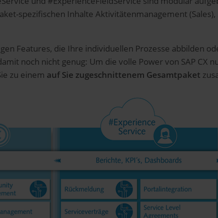
Service und #ExperienceFieldService sind modular aufge
t-spezifischen Inhalte Aktivitätenmanagement (Sales), Se
gen Features, die Ihre individuellen Prozesse abbilden o
d damit noch nicht genug: Um die volle Power von SAP CX n
Sie zu einem
auf Sie zugeschnittenem Gesamtpaket
zus