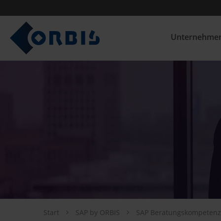
Unternehme
Start
SAP by ORBIS
SAP Beratungskompeten