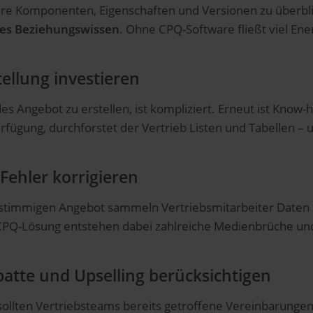
ihre Komponenten, Eigenschaften und Versionen zu überblick
hes Beziehungswissen
. Ohne CPQ-Software fließt viel Ener
ellung investieren
s Angebot zu erstellen, ist kompliziert. Erneut ist Know-
erfügung, durchforstet der Vertrieb Listen und Tabellen
ehler korrigieren
stimmigen Angebot sammeln Vertriebsmitarbeiter Daten 
en CPQ-Lösung entstehen dabei zahlreiche Medienbrüche 
batte und Upselling berücksichtigen
sollten Vertriebsteams bereits getroffene Vereinbarung