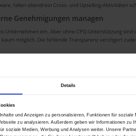
ware, fallen obendrein Cross- und Upselling-Aktivitäten s
nterne Genehmigungen managen
f ins Unternehmen ein. Aber ohne CPQ-Unterstützung sind
age kaum möglich. Die fehlende Transparenz verzögert 
Details
rüber wissen, wie Sie Ihren Angebotsproze
Kostenlose Beratung anfordern!
Cookies
nhalte und Anzeigen zu personalisieren, Funktionen für soziale
 Webseite zu analysieren. Außerdem geben wir Informationen zu 
ür soziale Medien, Werbung und Analysen weiter. Unsere Partne