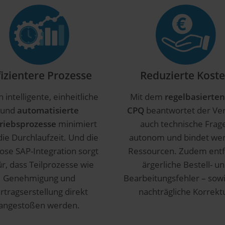
fizientere Prozesse
Reduzierte Kost
 intelligente, einheitliche
Mit dem
regelbasierten
und
automatisierte
CPQ
beantwortet der Ver
riebsprozesse
minimiert
auch technische Frag
die Durchlaufzeit. Und die
autonom und bindet we
ose SAP-Integration sorgt
Ressourcen. Zudem entf
ür, dass Teilprozesse wie
ärgerliche Bestell- u
Genehmigung und
Bearbeitungsfehler – sowi
rtragserstellung direkt
nachträgliche Korrekt
angestoßen werden.