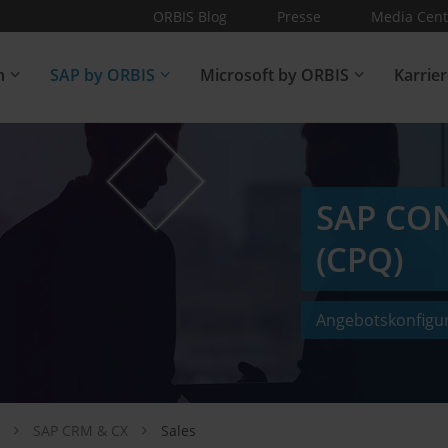
ORBIS Blog
Presse
Media Cent
n
SAP by ORBIS
Microsoft by ORBIS
Karrie
SAP CO
(CPQ)
Angebotskonfigura
z
SAP CRM & CX
Sales