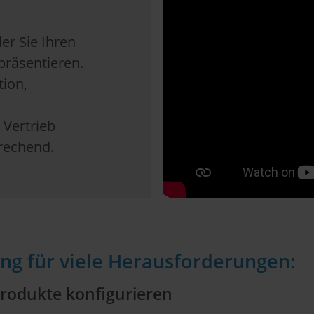
der Sie Ihren
präsentieren.
ion,
 Vertrieb
prechend.
g für viele Herausforderungen:
rodukte konfigurieren