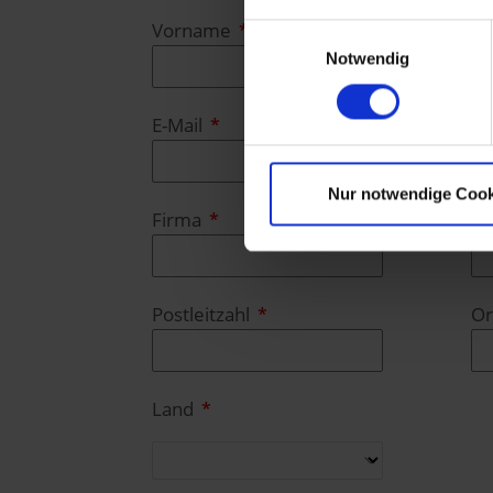
Vorname
N
Einwilligungsauswahl
Notwendig
E-Mail
Te
Nur notwendige Cook
Firma
Fu
Postleitzahl
Or
Land