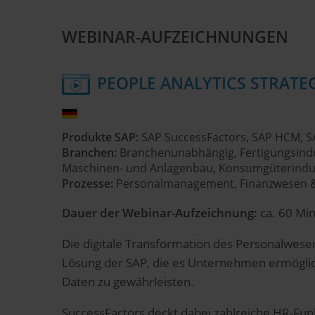
WEBINAR-AUFZEICHNUNGEN
PEOPLE ANALYTICS STRATE
Produkte SAP:
SAP SuccessFactors, SAP HCM, SA
Branchen:
Branchenunabhängig, Fertigungsindustr
Maschinen- und Anlagenbau, Konsumgüterindust
Prozesse:
Personalmanagement, Finanzwesen & 
Dauer der Webinar-Aufzeichnung:
ca. 60 Mi
Die digitale Transformation des Personalwes
Lösung der SAP, die es Unternehmen ermöglicht
Daten zu gewährleisten.
SuccessFactors deckt dabei zahlreiche HR-F