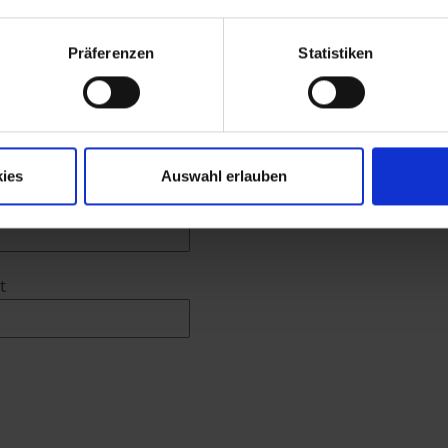
achname
Präferenzen
Statistiken
lefonnummer
ies
Auswahl erlauben
nktion
t