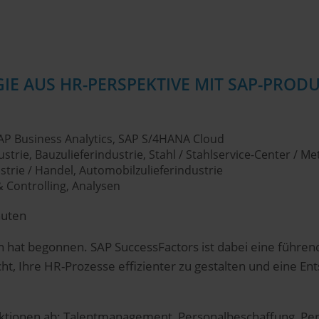
GIE AUS HR-PERSPEKTIVE MIT SAP-PROD
P Business Analytics, SAP S/4HANA Cloud
ie, Bauzulieferindustrie, Stahl / Stahlservice-Center / Meta
rie / Handel, Automobilzulieferindustrie
Controlling, Analysen
nuten
en hat begonnen. SAP SuccessFactors ist dabei eine führ
, Ihre HR-Prozesse effizienter zu gestalten und eine Ent
unktionen ab: Talentmanagement, Personalbeschaffung, P