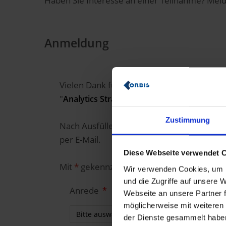
Haben Sie Interesse an einer Teilnahme? Meld
Anmeldung
Vielen Dank für Ihr Interesse an unserer
"
Analytics Strategie aus HR-Perspektive m
Zustimmung
Nach Ausfüllen des Formulars erhalten Si
per E-Mail.
Diese Webseite verwendet 
Mit
*
gekennzeichnete Felder sind zur Bear
Wir verwenden Cookies, um I
und die Zugriffe auf unsere
Anrede
Webseite an unsere Partner f
möglicherweise mit weiteren
der Dienste gesammelt habe