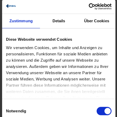
E-Mail
Zustimmung
Details
Über Cookies
Diese Webseite verwendet Cookies
Telefonnummer
Wir verwenden Cookies, um Inhalte und Anzeigen zu
personalisieren, Funktionen für soziale Medien anbieten
zu können und die Zugriffe auf unsere Webseite zu
Firma
analysieren. Außerdem geben wir Informationen zu Ihrer
Verwendung unserer Webseite an unsere Partner für
soziale Medien, Werbung und Analysen weiter. Unsere
Partner führen diese Informationen möglicherweise mit
weiteren Daten zusammen, die Sie ihnen bereitgestellt
Funktion
haben oder die sie im Rahmen Ihrer Nutzung der Dienste
gesammelt haben.
Einwilligungsauswahl
Notwendig
Postleitzahl