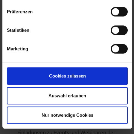
Präferenzen
Ort
Statistiken
Marketing
Land
Cookies zulassen
Auswahl erlauben
Wie sind Sie auf uns aufmerksam geworden?
Nur notwendige Cookies
Hiermit stimme ich zu, zukünftig exklusive
Einladungen zu Events und Webinaren der