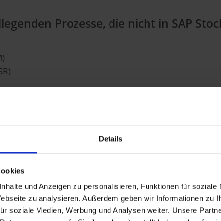
legenden Prozesse, die nicht in SAP S
M)
SR)
DWM)
Details
t oder SAP EWM – Sie entscheide
Cookies
nhalte und Anzeigen zu personalisieren, Funktionen für soziale
betrieblichen Logistikprozesse steht an. Zur Wahl stehen:
 Webseite zu analysieren. Außerdem geben wir Informationen zu 
sche Lagerlösung der SAP. Warum Sie sich entscheiden 
ür soziale Medien, Werbung und Analysen weiter. Unsere Partne
genannten „Compatibility-Package“, für SAP WM in SAP S