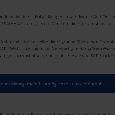
ndenindividuelle Entwicklungen sowie diverse Add-Ons 
SAP S/4HANA zu migrieren. Denn ein direkter Umstieg auf
WM-Installationen, sollte die Migration über einen Greenf
-EWM – sozusagen ein Neustart „auf der grünen Wiese“.
trategie von Vorteil sein, sprich der Einsatz von SAP St
k Room Management bestmöglich mit uns einführen!
 Ihrer Seite, der Ihnen Entscheidungsunterstützung biet