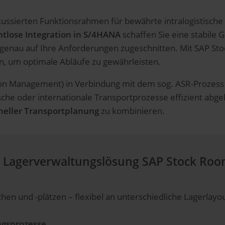
sierten Funktionsrahmen für bewährte intralogistische Pr
tlose Integration in S/4HANA
schaffen Sie eine stabile G
genau auf Ihre Anforderungen zugeschnitten. Mit SAP S
rn, um optimale Abläufe zu gewährleisten.
on Management) in Verbindung mit dem sog. ASR-Prozess (
he oder internationale Transportprozesse effizient abgeb
neller Transportplanung
zu kombinieren.
n Lagerverwaltungslösung SAP Stock R
hen und -plätzen – flexibel an unterschiedliche Lagerlayo
ngsprozesse