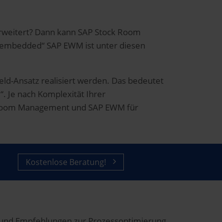
erweitert? Dann kann SAP Stock Room
 „embedded“ SAP EWM ist unter diesen
ield-Ansatz realisiert werden. Das bedeutet
 Je nach Komplexität Ihrer
ock Room Management und SAP EWM für
Kostenlose Beratung!
et und Empfehlungen zur Prozessoptimierung