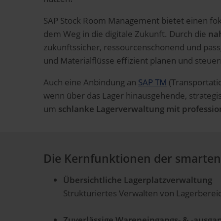
SAP Stock Room Management bietet einen fokus
dem Weg in die digitale Zukunft. Durch die
nah
zukunftssicher, ressourcenschonend und pass
und Materialflüsse effizient planen und steue
Auch eine Anbindung an
SAP TM
(Transportati
wenn über das Lager hinausgehende, strategisc
um
schlanke Lagerverwaltung mit professio
Die Kernfunktionen der smarte
Übersichtliche Lagerplatzverwaltung
Strukturiertes Verwalten von Lagerbereic
Zuverlässige Wareneingangs- & -ausga