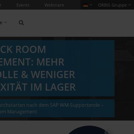
r
Events
Webinare
ORBIS Gruppe
re
OCK ROOM
MENT: MEHR
LLE & WENIGER
XITÄT IM LAGER
durchstarten nach dem SAP WM-Supportende –
Room Management