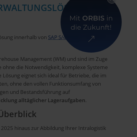
ERWALTUNGSLÖSUNG FÜR
Mit
ORBIS
in
die Zukunft!
ösung innerhalb von
SAP S/4HANA
– ideal für
P Warehouse Management (WM) und sind im Zuge
ve ohne die Notwendigkeit, komplexe Systeme
ösung eignet sich ideal für Betriebe, die im
en, ohne den vollen Funktionsumfang von
ngen und Bestandsführung auf
icklung alltäglicher Lageraufgaben
.
Überblick
025 hinaus zur Abbildung Ihrer Intralogistik