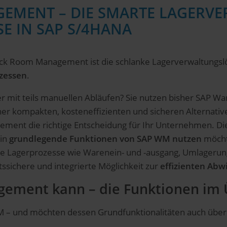
EMENT – DIE SMARTE LAGERV
E IN SAP S/4HANA
ock Room Management ist die schlanke Lagerverwaltungsl
zessen
.
ager mit teils manuellen Abläufen? Sie nutzen bisher SA
ner kompakten, kosteneffizienten und sicheren Alternati
ent die richtige Entscheidung für Ihr Unternehmen. Die L
hin
grundlegende Funktionen von SAP WM nutzen
möcht
rale Lagerprozesse wie Warenein- und -ausgang, Umlageru
tssichere und integrierte Möglichkeit zur
effizienten Abw
ement kann – die Funktionen im 
WM – und möchten dessen Grundfunktionalitäten auch über 2