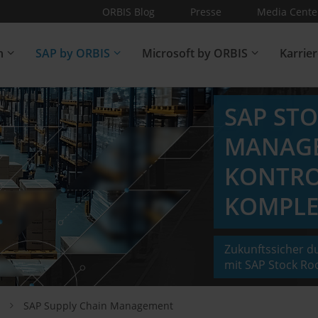
ORBIS Blog
Presse
Media Cente
n
SAP by ORBIS
Microsoft by ORBIS
Karrie
SAP ST
MANAGE
KONTRO
KOMPLE
Zukunftssicher 
mit SAP Stock 
z
SAP Supply Chain Management