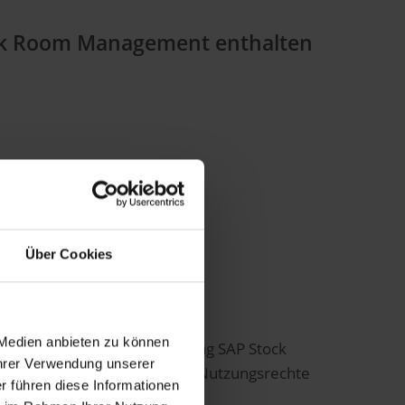
tock Room Management enthalten
Über Cookies
n!
 Medien anbieten zu können
 die deutliche schmälere Lösung SAP Stock
Ihrer Verwendung unserer
sollten? Weil Ende 2025 die Nutzungsrechte
r führen diese Informationen
/4HANA auslaufen.