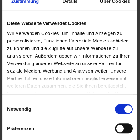
Zustimmung
Details
Über Cookies
Onboarding
, um die speziellen Prozesse bei der
Einstellung und ggf. Übernahme von Auszubildenden zu
unterstützen
Diese Webseite verwendet Cookies
Performance Management
, um Stationsbeurteilungen zu
erfassen und auszuwerten
Wir verwenden Cookies, um Inhalte und Anzeigen zu
Learning
, um Lerninhalte zu dokumentieren und
personalisieren, Funktionen für soziale Medien anbieten
betriebsinternes Lernen zu organisieren.
zu können und die Zugriffe auf unsere Webseite zu
analysieren. Außerdem geben wir Informationen zu Ihrer
Document Generation (Dokumentenerzeugung)
Verwendung unserer Webseite an unsere Partner für
soziale Medien, Werbung und Analysen weiter. Unsere
Briefe und andere Dokumente an oder für Mitarbeitende
Partner führen diese Informationen möglicherweise mit
enthalten fast immer verschiedene Stammdaten, die Sie im HR-
weiteren Daten zusammen, die Sie ihnen bereitgestellt
System vorhalten. Bisher mussten Sie diese manuell in die
Vorlagen abtippen oder mühsam über eine Serienbrieffunktion
haben oder die sie im Rahmen Ihrer Nutzung der Dienste
importieren. Mit Employee Central
erstellen und bearbeiten Sie
gesammelt haben.
Einwilligungsauswahl
Ihre Dokumentenvorlagen direkt in SuccessFactors
und füllen
Notwendig
sie dann automatisch mit Inhalten wie Name, Planstelle oder
Bonusbetrag. Anschließend generieren Sie das Schreiben im
Word- oder PDF-Format.
Präferenzen