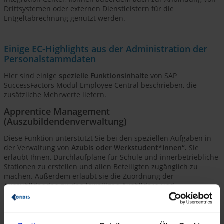
Drittsystemen oder externen Dienstleistern für die
Entgeltabrechnung genutzt werden.
Einige EC-Highlights aus der Administration der
Personalstammdaten
Hier sind einige
spezielle Funktionsinhalte
von SAP
SuccessFactors Modul Employee Central beschrieben, die
zusätzliche Mehrwerte liefern.
Apprentice Management
(Auszubildendenverwaltung)
Diese Funktion unterstützt Sie bei den speziellen Aufgaben in
der Verwaltung von
Azubis oder Werkstudent*Innen“.
Sie
erlaubt Ihnen, Durchlaufpläne für Schule und innerbetriebliche
Stationen zu erstellen und allen Beteiligten zugänglich zu
machen. Außerdem erlaubt sie die Zuordnung der
Auszubildenden zu den jeweiligen Ausbildern und
Ausbildungsleitern.
Es bietet sich an, den Prozess mit weiteren Modulen zu
unterstützen, insbesondere: