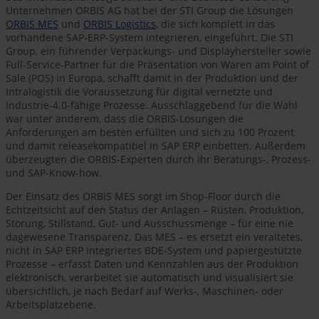
Unternehmen ORBIS AG hat bei der STI Group die Lösungen
ORBIS MES
und
ORBIS Logistics
, die sich komplett in das
vorhandene SAP-ERP-System integrieren, eingeführt. Die STI
Group, ein führender Verpackungs- und Displayhersteller sowie
Full-Service-Partner für die Präsentation von Waren am Point of
Sale (POS) in Europa, schafft damit in der Produktion und der
Intralogistik die Voraussetzung für digital vernetzte und
Industrie-4.0-fähige Prozesse. Ausschlaggebend für die Wahl
war unter anderem, dass die ORBIS-Lösungen die
Anforderungen am besten erfüllten und sich zu 100 Prozent
und damit releasekompatibel in SAP ERP einbetten. Außerdem
überzeugten die ORBIS-Experten durch ihr Beratungs-, Prozess-
und SAP-Know-how.
Der Einsatz des ORBIS MES sorgt im Shop-Floor durch die
Echtzeitsicht auf den Status der Anlagen – Rüsten, Produktion,
Störung, Stillstand, Gut- und Ausschussmenge – für eine nie
dagewesene Transparenz. Das MES – es ersetzt ein veraltetes,
nicht in SAP ERP integriertes BDE-System und papiergestützte
Prozesse – erfasst Daten und Kennzahlen aus der Produktion
elektronisch, verarbeitet sie automatisch und visualisiert sie
übersichtlich, je nach Bedarf auf Werks-, Maschinen- oder
Arbeitsplatzebene.