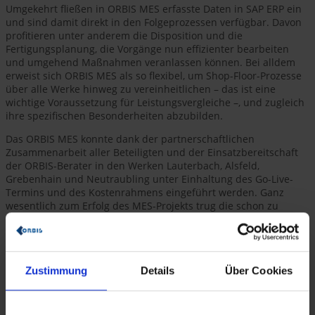
Umgekehrt fließen in ORBIS MES erfasste Daten in SAP ERP ein
und sind damit direkt in den Folgeprozessen verfügbar. Davon
profitieren unter anderem die Disposition und die
Fertigungsplanung, die Vorgänge nun effizienter bearbeiten
und umgehend Maßnahmen veranlassen können. Bei alldem
erweist sich ORBIS MES als so flexibel, um Shop-Floor-Prozesse
über alle Werke hinweg zu vereinheitlichen – das ist eine
wichtige Voraussetzung für Leistungsvergleiche –, und zugleich
ihre spezifischen Besonderheiten abzubilden.
Das ORBIS MES konnte dank der partnerschaftlichen
Zusammenarbeit aller Beteiligten und der Einsatzbereitschaft
der ORBIS-Berater in den Werken Lauterbach, Alsfeld,
Grebenhain und Neutraubling unter Einhaltung des Go-Live-
Termins und des Kostenrahmens eingeführt werden. Ganz
wesentlich zum Erfolg des MES-Projekts trug die schon zu
Beginn aufgebaute Key-User-Struktur bei genauso wie der
Template-gestützte Rollout, der eine zügige Implementierung in
den Werken ermöglichte.
Um auch die Intralogistik zu optimieren und effizienter zu
Zustimmung
Details
Über Cookies
machen, hat STI in Lauterbach vor dem MES-Projekt bereits
ORBIS Logistics eingeführt. Mit dieser Lösung, die reibungslos
mit dem MES zusammenspielt, lassen sich nun WIP-Bestände