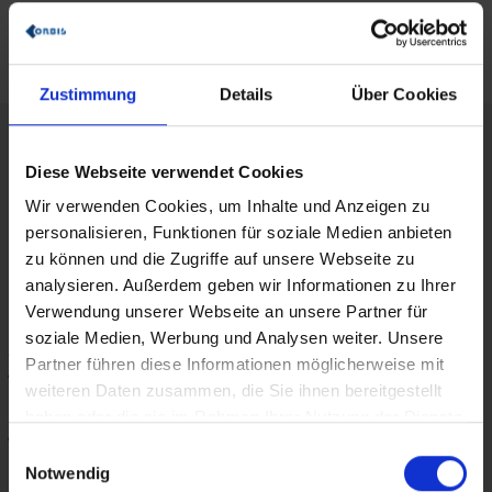
werden nun einheitlich, konsistent und in hoher Qualität in der
Cloud verwaltet – Stichwort Single Source of Truth.
© BEUMER GROUP
Zustimmung
Details
Über Cookies
Diese Webseite verwendet Cookies
Wir verwenden Cookies, um Inhalte und Anzeigen zu
personalisieren, Funktionen für soziale Medien anbieten
zu können und die Zugriffe auf unsere Webseite zu
analysieren. Außerdem geben wir Informationen zu Ihrer
Verwendung unserer Webseite an unsere Partner für
soziale Medien, Werbung und Analysen weiter. Unsere
„So entsteht genau die Transparenz, die eine klare Sicht auf die
Partner führen diese Informationen möglicherweise mit
globale Sales-Pipeline schafft. Wir haben so alle Verkaufschancen
und Geschäftsvorgänge zu unseren Kunden im Blick und wissen stets,
weiteren Daten zusammen, die Sie ihnen bereitgestellt
welche Opportunity sich auf welcher Stufe befindet. Dadurch
haben oder die sie im Rahmen Ihrer Nutzung der Dienste
gestaltet sich die Bearbeitung der Pipeline deutlich einfacher als
gesammelt haben.
Einwilligungsauswahl
bisher“,
erläutert Björn Mehlis.
Notwendig