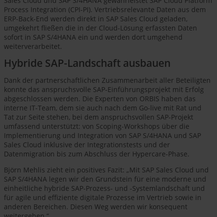
Sales Cloud und SAP S/4HANA gewährleistet SAP Cloud Platform
Process Integration (CPI-PI). Vertriebsrelevante Daten aus dem
ERP-Back-End werden direkt in SAP Sales Cloud geladen,
umgekehrt fließen die in der Cloud-Lösung erfassten Daten
sofort in SAP S/4HANA ein und werden dort umgehend
weiterverarbeitet.
Hybride SAP-Landschaft ausbauen
Dank der partnerschaftlichen Zusammenarbeit aller Beteiligten
konnte das anspruchsvolle SAP-Einführungsprojekt mit Erfolg
abgeschlossen werden. Die Experten von ORBIS haben das
interne IT-Team, dem sie auch nach dem Go-live mit Rat und
Tat zur Seite stehen, bei dem anspruchsvollen SAP-Projekt
umfassend unterstützt: von Scoping-Workshops über die
Implementierung und Integration von SAP S/4HANA und SAP
Sales Cloud inklusive der Integrationstests und der
Datenmigration bis zum Abschluss der Hypercare-Phase.
Björn Mehlis zieht ein positives Fazit: „Mit SAP Sales Cloud und
SAP S/4HANA legen wir den Grundstein für eine moderne und
einheitliche hybride SAP-Prozess- und -Systemlandschaft und
für agile und effiziente digitale Prozesse im Vertrieb sowie in
anderen Bereichen. Diesen Weg werden wir konsequent
weitergehen.“