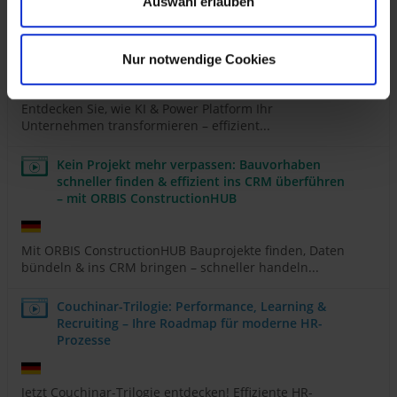
Sie, wie Microsoft Fabric und AI Ihre Analysen...
Auswahl erlauben
Power Platform loves AI - Digitalisierung richtig
gemacht
Nur notwendige Cookies
Entdecken Sie, wie KI & Power Platform Ihr
Unternehmen transformieren – effizient...
Kein Projekt mehr verpassen: Bauvorhaben
schneller finden & effizient ins CRM überführen
– mit ORBIS ConstructionHUB
Mit ORBIS ConstructionHUB Bauprojekte finden, Daten
bündeln & ins CRM bringen – schneller handeln...
Couchinar-Trilogie: Performance, Learning &
Recruiting – Ihre Roadmap für moderne HR-
Prozesse
Jetzt Couchinar-Trilogie entdecken! Effiziente HR-