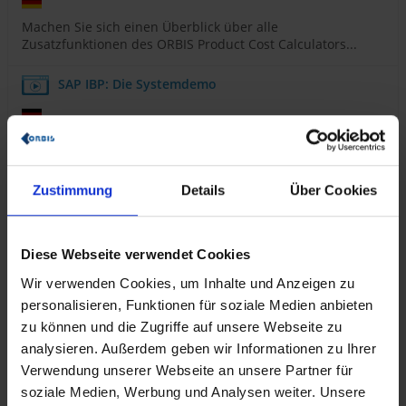
Machen Sie sich einen Überblick über alle
Zusatzfunktionen des ORBIS Product Cost Calculators...
SAP IBP: Die Systemdemo
In dieser Webinar-Aufzeichnung lernen Sie die
Oberfläche und wichtigsten Funktionalitäten von SAP...
Zustimmung
Details
Über Cookies
Maximieren Sie die Effizienz Ihrer
Produktionsprozesse mit ORBIS MES
Diese Webseite verwendet Cookies
Erfahren Sie, wie Sie mit ORBIS MES Ihre Produktion
Wir verwenden Cookies, um Inhalte und Anzeigen zu
digital und in Echtzeit kontrollieren können und ihre...
personalisieren, Funktionen für soziale Medien anbieten
Alltagsprozesse neu gedacht – So gelingt die
zu können und die Zugriffe auf unsere Webseite zu
Digitalisierung in der Energiebranche mit Power
analysieren. Außerdem geben wir Informationen zu Ihrer
Platform
Verwendung unserer Webseite an unsere Partner für
soziale Medien, Werbung und Analysen weiter. Unsere