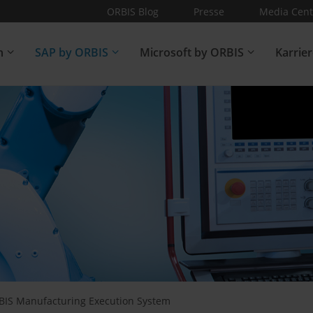
ORBIS Blog
Presse
Media Cent
n
SAP by ORBIS
Microsoft by ORBIS
Karrie
BIS Manufacturing Execution System