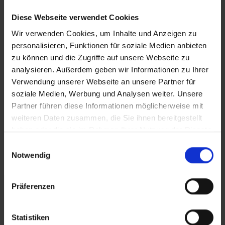
Vertrauen
Diese Webseite verwendet Cookies
We trust you!
Wir verwenden Cookies, um Inhalte und Anzeigen zu
Unsere Unternehmenskultur beruht auf gegenseitigem
personalisieren, Funktionen für soziale Medien anbieten
Vertrauen: Wir vertrauen in die Fähigkeiten und Fertigkeiten
unserer Mitarbeiter:innen. Im Gegenzug vertrauen sie darauf,
zu können und die Zugriffe auf unsere Webseite zu
dass unsere Unternehmensführung die richtigen
analysieren. Außerdem geben wir Informationen zu Ihrer
Entscheidungen trifft.
Verwendung unserer Webseite an unsere Partner für
Wir vertrauen in unsere Mitarbeiter:innen!
soziale Medien, Werbung und Analysen weiter. Unsere
Partner führen diese Informationen möglicherweise mit
weiteren Daten zusammen, die Sie ihnen bereitgestellt
haben oder die sie im Rahmen Ihrer Nutzung der Dienste
gesammelt haben.
Einwilligungsauswahl
Notwendig
Präferenzen
Statistiken