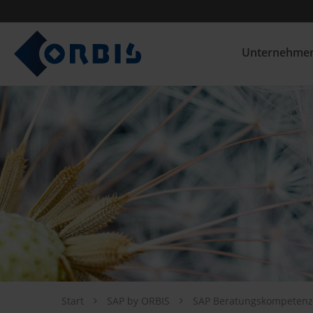
Unternehme
Start
SAP by ORBIS
SAP Beratungskompeten