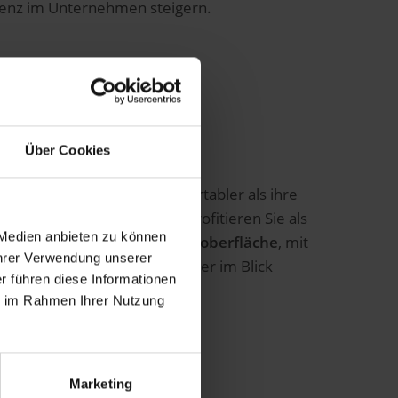
zienz im Unternehmen steigern.
Über Cookies
st die ERP-Lösung viel komfortabler als ihre
esign-Konzepts SAP Fiori profitieren Sie als
 Medien anbieten zu können
sowie anpassbaren Benutzeroberfläche
, mit
Ihrer Verwendung unserer
aten und Transaktionen immer im Blick
r führen diese Informationen
 auf mobilen Geräten.
ie im Rahmen Ihrer Nutzung
Marketing