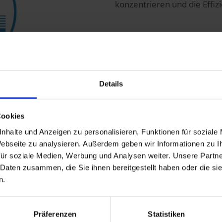
konzentrieren und die Effi
Benutzerfreundlich
Details
In Sachen User Experience i
Cookies
Vorgänger. Dank des neuen D
nhalte und Anzeigen zu personalisieren, Funktionen für soziale
User von einer
intuitiven 
 Webseite zu analysieren. Außerdem geben wir Informationen zu 
der Sie alle Unternehmensd
ür soziale Medien, Werbung und Analysen weiter. Unsere Partne
haben. Auch von unterwegs
 Daten zusammen, die Sie ihnen bereitgestellt haben oder die s
n.
Flexibel
Präferenzen
Statistiken