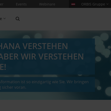
er
Events
Webinare
ORBIS Gruppe
re
4HANA VERSTEHEN
 ABER WIR VERSTEHEN
E!
sformation ist so einzigartig wie Sie. Wir bringen
 sicher voran.