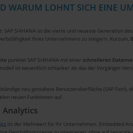
ND WARUM LOHNT SICH EINE U
 SAP S/4HANA ist die vierte und neueste Generation des
werbsfähigkeit Ihres Unternehmens zu steigern. Kurzum,
B
ite
punktet SAP S/4HANA mit einer
schnelleren Datenve
dell ist wesentlich schlanker als das der Vorgänger-Vers
lständige neu gestaltete Benutzeroberfläche (SAP Fiori), 
vielen neuen Funktionen auf.
Analytics
ics
ist der Mehrwert für Ihr Unternehmen. Embedded Ana
n ihre Geschäftsprozesse zu integrieren, ohne auf separ