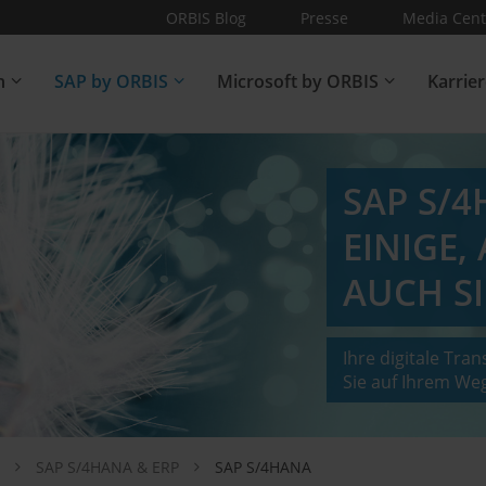
ORBIS Blog
Presse
Media Cent
n
SAP by ORBIS
Microsoft by ORBIS
Karrie
SAP S/
EINIGE,
AUCH SI
Ihre digitale Tran
Sie auf Ihrem Weg
z
SAP S/4HANA & ERP
SAP S/4HANA