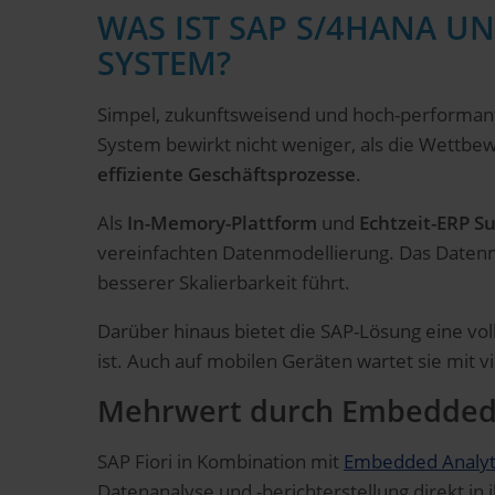
WAS IST SAP S/4HANA U
SYSTEM?
Simpel, zukunftsweisend und hoch-performant:
System bewirkt nicht weniger, als die Wettbe
effiziente Geschäftsprozesse
.
Als
In-Memory-Plattform
und
Echtzeit-ERP Su
vereinfachten Datenmodellierung. Das Datenmo
besserer Skalierbarkeit führt.
Darüber hinaus bietet die SAP-Lösung eine vol
ist. Auch auf mobilen Geräten wartet sie mit 
Mehrwert durch Embedded 
SAP Fiori in Kombination mit
Embedded Analyt
Datenanalyse und -berichterstellung direkt i