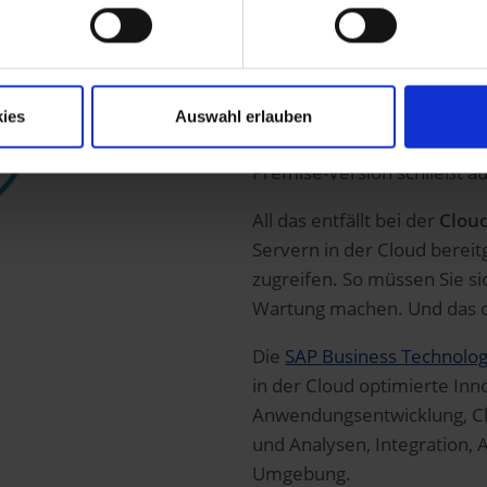
SAP S/4HANA ist sowohl als 
Varianten Private und Publi
On-Premise
bedeutet, dass 
ies
Auswahl erlauben
Unternehmens installiert un
Premise-Version schließt au
All das entfällt bei der
Clou
Servern in der Cloud bereit
zugreifen. So müssen Sie si
Wartung machen. Und das o
Die
SAP Business Technolog
in der Cloud optimierte Inn
Anwendungsentwicklung, C
und Analysen, Integration, 
Umgebung.