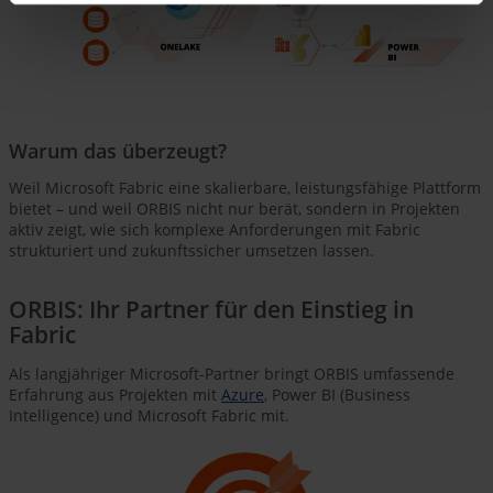
Warum das überzeugt?
Weil Microsoft Fabric eine skalierbare, leistungsfähige Plattform
bietet – und weil ORBIS nicht nur berät, sondern in Projekten
aktiv zeigt, wie sich komplexe Anforderungen mit Fabric
strukturiert und zukunftssicher umsetzen lassen.
ORBIS: Ihr Partner für den Einstieg in
Fabric
Als langjähriger Microsoft-Partner bringt ORBIS umfassende
Erfahrung aus Projekten mit
Azure
, Power BI (Business
Intelligence) und Microsoft Fabric mit.