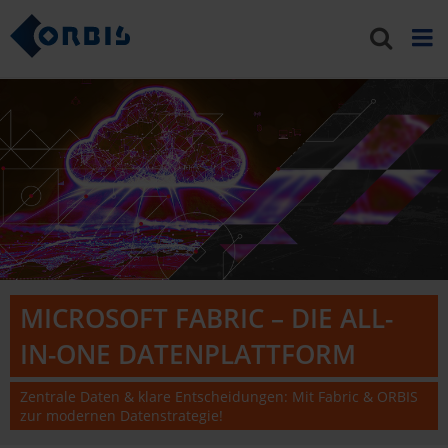
MICROSOFT FABRIC – DIE ALL-
IN-ONE DATENPLATTFORM
Zentrale Daten & klare Entscheidungen: Mit Fabric & ORBIS
zur modernen Datenstrategie!