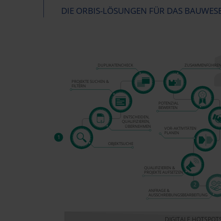
DIE ORBIS-LÖSUNGEN FÜR DAS BAUWESE
DUPLIKATENCHECK
ZUSAMMENFÜHRE
PROJEKTE SUCHEN &
FILTERN
POTENZIAL
BEWERTEN
ENTSCHEIDEN,
QUALIFIZIEREN,
ÜBERNEHMEN
VOR-AKTIVITÄTEN
PLANEN
1
OBJEKTSUCHE
QUALIFIZIEREN &
PROJEKTE AUFSETZEN
2
ANFRAGE &
AUSSCHREIBUNGSBEARBEITUNG
DIGITALE HOTSPOT