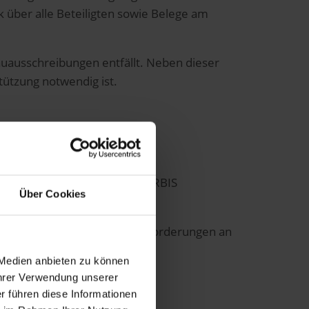
k über alle Beteiligten sowie Belege am
ausschreibungen entfällt. Neben dieser
tützung notwendig ist.
branche
er Bauindustrie. Neben dem ORBIS
Über Cookies
sich an Ihre spezifischen Anforderungen an
 Medien anbieten zu können
Ihrer Verwendung unserer
e zum Angebot.
r führen diese Informationen