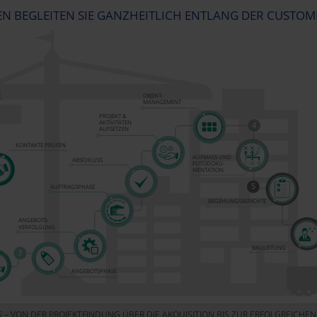
N BEGLEITEN SIE GANZHEITLICH ENTLANG DER CUSTOM
N
OBJEKT-
MANAGEMENT
PROJEKT &
AKTIVITÄTEN
4
AUFSETZEN
KONTAKTE PRÜFEN
AUFMASS UND
ABSCHLUSS
FOTODOKU-
MENTATION
5
AUFTRAGSPHASE
BEGEHUNGSBERICHTE
ANGEBOTS-
VERFOLGUNG
BAULEITUNG
3
ANGEBOTSPHASE
S – VON DER PROJEKTFINDUNG ÜBER DIE AKQUISITION BIS ZUR ERFOLGREICH