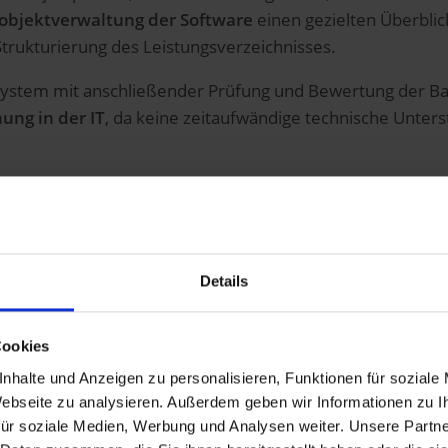
objektverwaltung der Software
einen gezielten Überblic
trukturierung des Leistungsverzeichnisses.
stem mit anschließender Prüfung und Bewertung der Bau
ung in der IT
, da keine zeitaufwändige technische Unters
iven ORBIS-Lösungen für die Bau
ammenspiel der ORBIS-Lösungen für die Digitalisierung d
Details
aßgeschneiderte Lösungen für die Baubranche
an:
ctionONE
– basierend auf Microsoft Dynamics 365 – passt 
Cookies
r Bauzulieferer an.
nhalte und Anzeigen zu personalisieren, Funktionen für soziale
 Webseite zu analysieren. Außerdem geben wir Informationen zu 
t intelligenten Bearbeitungsmechanismen von der Anfrag
ür soziale Medien, Werbung und Analysen weiter. Unsere Partne