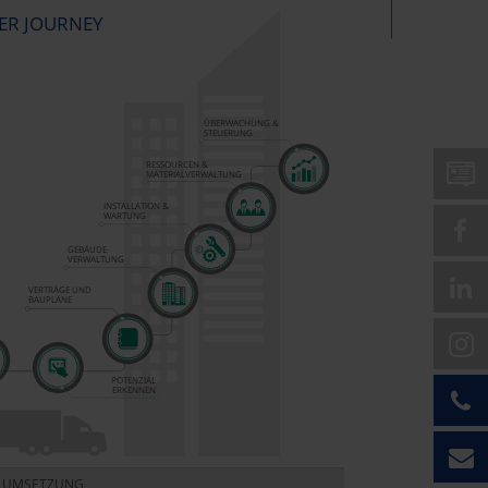
ER JOURNEY
ÜBERWACHUNG &
STEUERUNG
RESSOURCEN &
MATERIALVERWALTUNG
INSTALLATION &
WARTUNG
GEBÄUDE-
VERWALTUNG
VERTRÄGE UND
BAUPLÄNE
POTENZIAL
ERKENNEN
EN UMSETZUNG