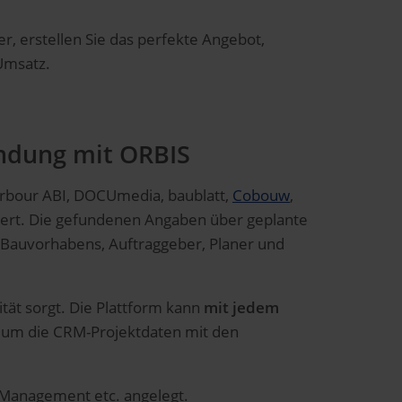
r, erstellen Sie das perfekte Angebot,
Umsatz.
indung mit ORBIS
arbour ABI, DOCUmedia, baublatt,
Cobouw
,
diert. Die gefundenen Angaben über geplante
s Bauvorhabens, Auftraggeber, Planer und
ität sorgt. Die Plattform kann
mit jedem
, um die CRM-Projektdaten mit den
-Management etc. angelegt.