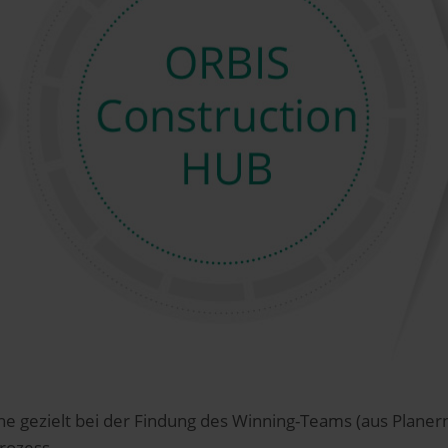
 gezielt bei der Findung des Winning-Teams (aus Plane
rozess.