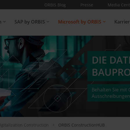
ORBIS Blog
Presse
Media Cent
n
SAP by ORBIS
Microsoft by ORBIS
Karrie
DIE DA
BAUPRO
Behalten Sie mit
Ausschreibungen
igitalization Construction
ORBIS ConstructionHUB