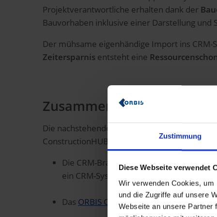
Projektverantwortliche erhalten dank der
Bau
Bauvorhaben inklusive einer Darstellung und S
Der mühsame eigenhändige Import ins CRM-Sy
Zeitersparnis
entsteht eine
Ressourcenschon
Zusammenspiel der innovat
Die nachstehende Grafik zeigt Ihnen das Zus
Zustimmung
ConstructionHUB bietet die ORBIS folgende
m
Die CRM-Branchenlösung
ORBIS Constru
Diese Webseite verwendet 
ein CRM-System als Bauunternehmen ode
Wir verwenden Cookies, um I
und die Zugriffe auf unsere
Das
ORBIS ConstructionRFQ
führt Sie mi
Webseite an unsere Partner f