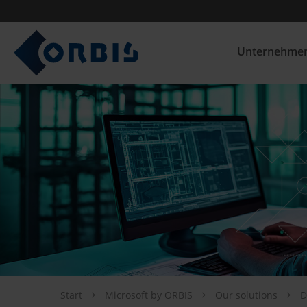
Unternehme
Start
Microsoft by ORBIS
Our solutions
D