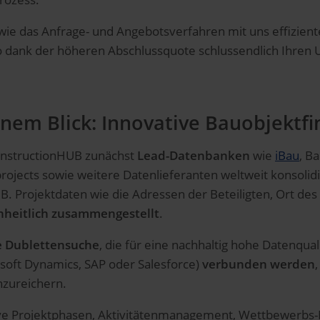
ie das Anfrage- und Angebotsverfahren mit uns effiziente
so dank der höheren Abschlussquote schlussendlich Ihren 
inem Blick: Innovative Bauobjektf
onstructionHUB zunächst
Lead-Datenbanken
wie
iBau
, B
projects sowie weitere Datenlieferanten weltweit konsoli
B. Projektdaten wie die Adressen der Beteiligten, Ort de
nheitlich zusammengestellt
.
te Dublettensuche
, die für eine nachhaltig hohe Datenqual
osoft Dynamics, SAP oder Salesforce)
verbunden werden
zureichern.
ive Projektphasen, Aktivitätenmanagement, Wettbewerbs