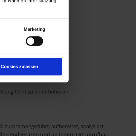
ie im Rahmen Ihrer Nutzung
Marketing
Cookies zulassen
klung führt zu einer höheren
I zusammengeführt, aufbereitet, analysiert
llen Endgeräten und an jedem Ort abrufbar
.