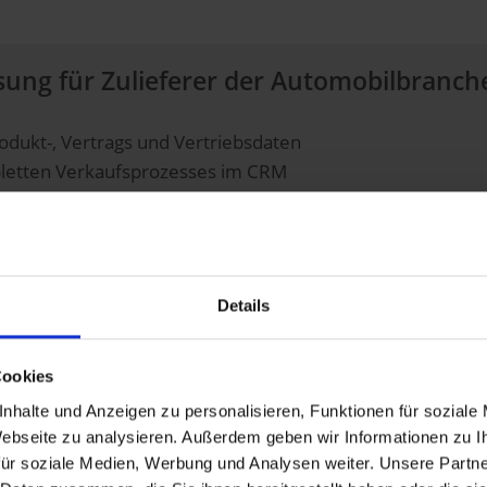
sung für Zulieferer der Automobilbranche
rodukt-, Vertrags und Vertriebsdaten
letten Verkaufsprozesses im CRM
z des RfQ-Prozesses
amten digitalen Prozess
raler Ablageort für sämtliche Unternehmensdaten
Details
eine zentrale CRM-Plattform
Cookies
nhalte und Anzeigen zu personalisieren, Funktionen für soziale
ernehmen mit AutomotiveOne
 Webseite zu analysieren. Außerdem geben wir Informationen zu 
ür soziale Medien, Werbung und Analysen weiter. Unsere Partne
lation, Engineering, Einkauf, Marketing oder Service, un