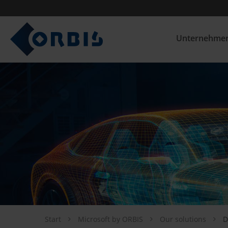
Unternehme
Start
Microsoft by ORBIS
Our solutions
D