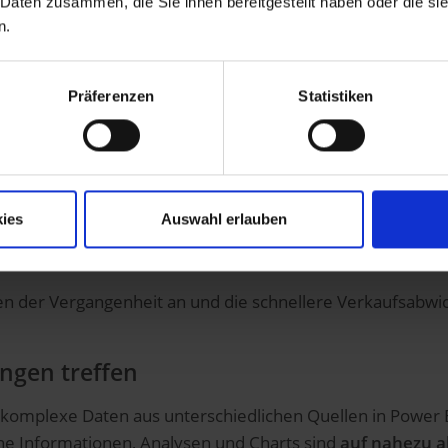
 Daten zusammen, die Sie ihnen bereitgestellt haben oder die s
n.
Präferenzen
Statistiken
möglicht Ihnen
einen 360° Blick
auf:
Herstellern, Partnern sowie Wettbewerbern
ren Änderungen
ies
Auswahl erlauben
sultierende Claims
ternen Datenquellen
n der Vergangenheit an und die schnellere Verkaufsabwic
ngen treffen
omplexe Daten aus unterschiedlichen Quellen in Power B
he Informationen, Analysen und Charts sind
auf nahezu a