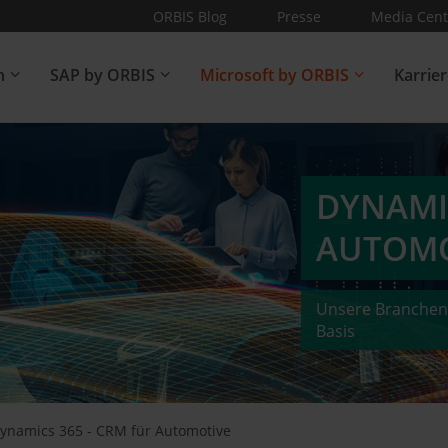
ORBIS Blog
Presse
Media Cent
n
SAP by ORBIS
Microsoft by ORBIS
Karrie
DYNAMI
AUTOMO
Unsere Branchen
Basis
ynamics 365 - CRM für Automotive