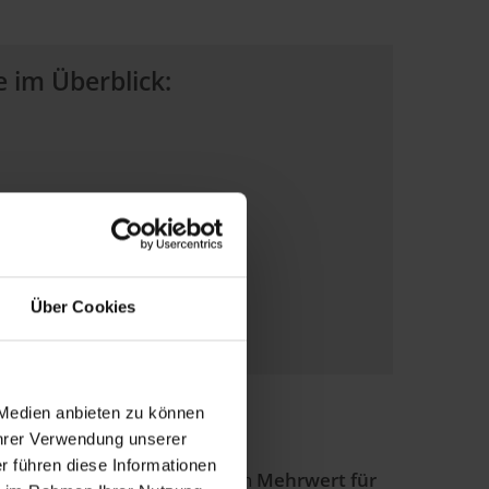
 im Überblick:
Über Cookies
 Medien anbieten zu können
Ihrer Verwendung unserer
r führen diese Informationen
sere CRM-Software bietet einen
Mehrwert für