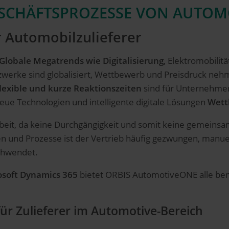
ESCHÄFTSPROZESSE VON AUTOM
 Automobilzulieferer
Globale Megatrends wie Digitalisierung
, Elektromobilit
tzwerke sind globalisiert, Wettbewerb und Preisdruck ne
flexible und kurze Reaktionszeiten
sind für Unternehmen 
neue Technologien und intelligente digitale Lösungen
Wett
eit, da keine Durchgängigkeit und somit keine gemeinsam
 und Prozesse ist der Vertrieb häufig gezwungen, manuell 
schwendet.
osoft Dynamics 365
bietet ORBIS AutomotiveONE alle be
ür Zulieferer im Automotive-Bereich