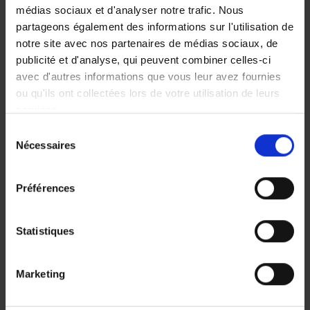
médias sociaux et d'analyser notre trafic. Nous
partageons également des informations sur l'utilisation de
notre site avec nos partenaires de médias sociaux, de
publicité et d'analyse, qui peuvent combiner celles-ci
avec d'autres informations que vous leur avez fournies
Conformité garantie
ou qu'ils ont collectées lors de votre utilisation de leurs
Respectez les normes IFRS, US GAAP, et les réglementations
services.
locales avec des modèles préconfigurés et régulièrement mis
à jour selon les dernières évolutions réglementaires.
Sélection
Nécessaires
du
consentement
Préférences
Statistiques
Transparence totale
Marketing
Bénéficiez d'une traçabilité complète de vos données
financières avec des pistes d'audit détaillées et une
documentation automatique de tous les processus.