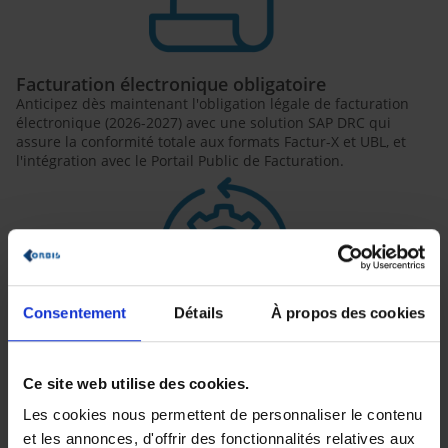
Facturation électronique obligatoire
Anticipez dès maintenant l'obligation légale de facturation
électronique (2026-2027) avec une solution SAP DRC qui
assure la conformité totale aux formats Factur-X et UBL, et
l'intégration avec le Portail Public de Facturation.
Consentement
Détails
À propos des cookies
Automatisation complète
Réduisez jusqu'à 70% le temps consacré à la préparation de
vos rapports financiers grâce à l'automatisation des
Ce site web utilise des cookies.
processus de collecte, consolidation et publication.
Les cookies nous permettent de personnaliser le contenu
et les annonces, d'offrir des fonctionnalités relatives aux