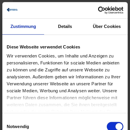
Sieben überzeugende Vorteile
eines UAM Managed Service
1. Maximale Sicherheit durch
Zustimmung
Details
Über Cookies
Expertise
Maximale Sicherheit durch Expertise
Diese Webseite verwendet Cookies
bildet das Fundament eines
Wir verwenden Cookies, um Inhalte und Anzeigen zu
professionellen UAM Managed Service.
personalisieren, Funktionen für soziale Medien anbieten
Spezialisierte SAP-Sicherheitsexperten
zu können und die Zugriffe auf unsere Webseite zu
bringen jahrelange Erfahrung mit
analysieren. Außerdem geben wir Informationen zu Ihrer
komplexen Berechtigungskonzepten mit
Verwendung unserer Webseite an unsere Partner für
und implementieren gekonnt bewährte
soziale Medien, Werbung und Analysen weiter. Unsere
Best Practices, die das Risiko für
Partner führen diese Informationen möglicherweise mit
Sicherheitsvorfälle drastisch reduzieren.
weiteren Daten zusammen, die Sie ihnen bereitgestellt
haben oder die sie im Rahmen Ihrer Nutzung der Dienste
Diese Experten verfügen über
gesammelt haben.
tiefgreifendes Verständnis der SAP-
E
Sicherheitsarchitektur und kennen die
Notwendig
i