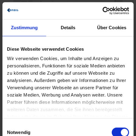
Zustimmung
Details
Über Cookies
Anmerkungen zur Grafik
Losgröße der zu Grunde liegenden
Diese Webseite verwendet Cookies
Kalkulationen
Wir verwenden Cookies, um Inhalte und Anzeigen zu
Funktion (Data Action) zur
personalisieren, Funktionen für soziale Medien anbieten
Berechnung des
zu können und die Zugriffe auf unsere Webseite zu
Gesamtressourcenverbrauchs
analysieren. Außerdem geben wir Informationen zu Ihrer
Mengen der insgesamt zu
Verwendung unserer Webseite an unsere Partner für
erbringenden Eigenleistungen
soziale Medien, Werbung und Analysen weiter. Unsere
Mengen der insgesamt benötigten
Partner führen diese Informationen möglicherweise mit
Rohstoffe und Zukaufteile
weiteren Daten zusammen, die Sie ihnen bereitgestellt
Ressourcenstruktur bzw.
haben oder die sie im Rahmen Ihrer Nutzung der Dienste
Mengengerüst der einzelnen
gesammelt haben.
E
Produkte (auf Basis der
Notwendig
i