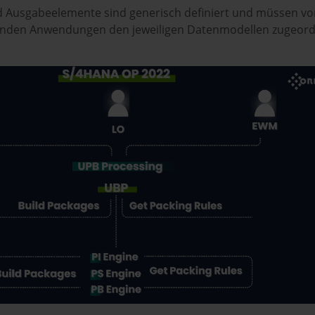
d Ausgabeelemente sind generisch definiert und müssen vo
nden Anwendungen den jeweiligen Datenmodellen zugeor