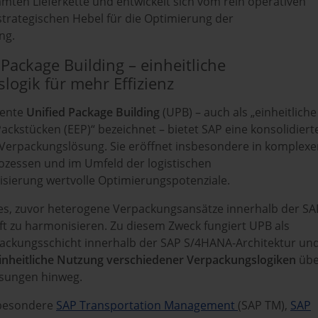
mten Lieferkette und entwickelt sich vom rein operativen
strategischen Hebel für die Optimierung der
ng.
Package Building – einheitliche
logik für mehr Effizienz
nente
Unified Package Building
(UPB) – auch als „einheitliche
ckstücken (EEP)“ bezeichnet – bietet SAP eine konsolidiert
e Verpackungslösung. Sie eröffnet insbesondere in komplex
ozessen und im Umfeld der logistischen
sierung wertvolle Optimierungspotenziale.
t es, zuvor heterogene Verpackungsansätze innerhalb der SA
t zu harmonisieren. Zu diesem Zweck fungiert UPB als
ackungsschicht innerhalb der SAP S/4HANA-Architektur un
inheitliche Nutzung verschiedener Verpackungslogiken
übe
sungen hinweg.
sbesondere
SAP Transportation Management
(SAP TM),
SAP