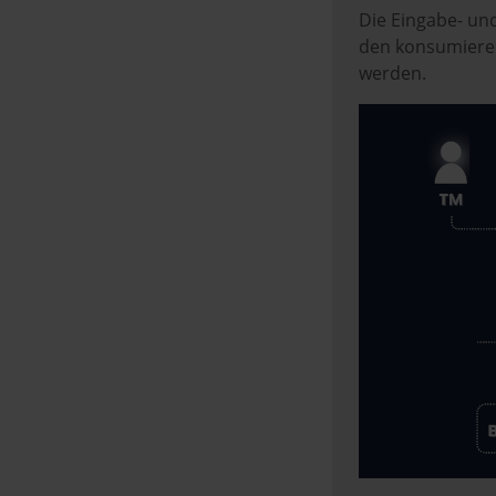
w
Die Eingabe- un
a
den konsumiere
h
werden.
l