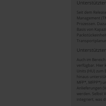
Unterstützte
Seit dem Releas
Management (TM)
Prozessen. Dazu
Basis von Kapaz
Packstückeinheit
Transportplanung
Unterstützte
Auch im Bereich 
verfügbar. Hier 
Units (HU) zum 
hinaus unterstü
MFP*, MFPP*) un
Anlieferungen (
werden. Selbst 
integriert, was 