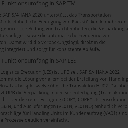
r Funktionsumfang in SAP TM
e SAP S/4HANA 2020 unterstützt das Transportation
 die einheitliche Erzeugung von Packstücken in mehreren
 gehören die Bildung von Frachteinheiten, die Verpackung 
itätsbelegen sowie die automatische Erzeugung von
en. Damit wird die Verpackungslogik direkt in die
 integriert und sorgt für konsistente Abläufe.
r Funktionsumfang in SAP LES
Logistics Execution (LES) ist UPB seit SAP S/4HANA 2022
kommt die Lösung vor allem bei der Erstellung von Handlin
Einsatz – beispielsweise über die Transaktion HU02. Darübe
tzt UPB die Verpackung in der Serienfertigung (Transaktion
d in der diskreten Fertigung (COP*, COPP*). Ebenso könne
VL33N) und Auslieferungen (VL01N, VL01NO) einheitlich verp
Vorschläge für Handling Units im Kundenauftrag (VA01) sind
die Prozesse deutlich vereinfacht.