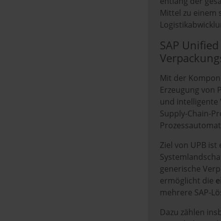
entlang der gesa
Mittel zu einem 
Logistikabwicklu
SAP Unified 
Verpackungs
Mit der Kompo
Erzeugung von Pa
und intelligent
Supply-Chain-Pr
Prozessautomati
Ziel von UPB is
Systemlandschaf
generische Verp
ermöglicht die
e
mehrere SAP-Lö
Dazu zählen in