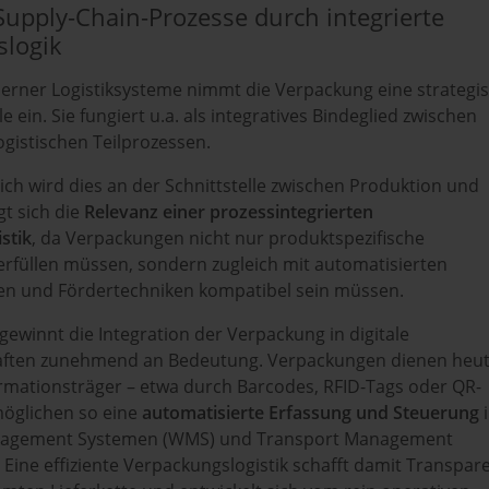
Supply-Chain-Prozesse durch integrierte
slogik
ner Logistiksysteme nimmt die Verpackung eine strategi
 ein. Sie fungiert u.a. als integratives Bindeglied zwischen
gistischen Teilprozessen.
ch wird dies an der Schnittstelle zwischen Produktion und
igt sich die
Relevanz einer prozessintegrierten
stik
, da Verpackungen nicht nur produktspezifische
rfüllen müssen, sondern zugleich mit automatisierten
en und Fördertechniken kompatibel sein müssen.
ewinnt die Integration der Verpackung in digitale
aften zunehmend an Bedeutung. Verpackungen dienen heu
ormationsträger – etwa durch Barcodes, RFID-Tags oder QR-
öglichen so eine
automatisierte Erfassung und Steuerung
agement Systemen (WMS) und Transport Management
Eine effiziente Verpackungslogistik schafft damit Transpar