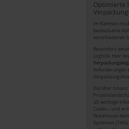
Optimierte 
Verpackung
Im Rahmen moder
bedeutsame Rolle
verschiedenen lo
Besonders deutli
Logistik. Hier ze
Verpackungslogi
Anforderungen e
Verpackungslini
Darüber hinaus g
Prozesslandsch
als wichtige Inf
Codes – und erm
Warehouse Man
Systemen (TMS). 