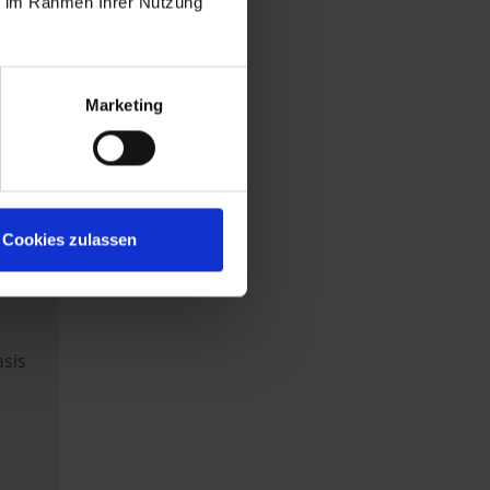
ie im Rahmen Ihrer Nutzung
es
Marketing
il
der
Cookies zulassen
asis