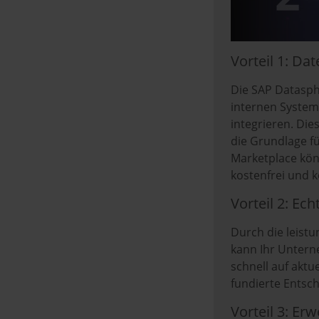
w
a
h
Vorteil 1: Da
l
Die SAP Datasph
internen System
integrieren. Die
die Grundlage f
Marketplace kön
kostenfrei und k
Vorteil 2: Ec
Durch die leist
kann Ihr Unterne
schnell auf aktu
fundierte Entsch
Vorteil 3: Er