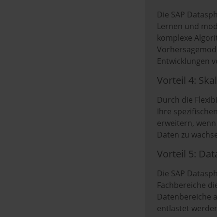
Die SAP Datasph
Lernen und mode
komplexe Algori
Vorhersagemodell
Entwicklungen 
Vorteil 4: Ska
Durch die Flexib
Ihre spezifisch
erweitern, wenn
Daten zu wachse
Vorteil 5: D
Die SAP Datasph
Fachbereiche die
Datenbereiche a
entlastet werden