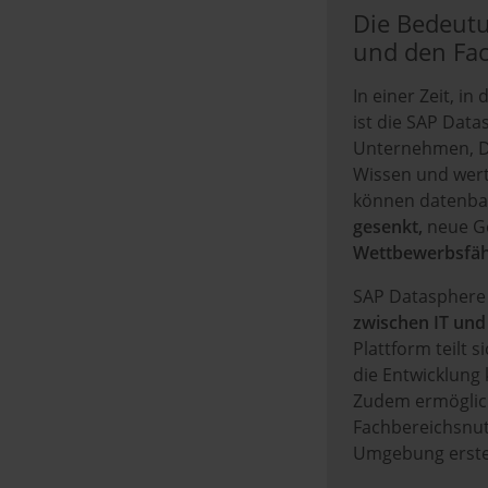
Die Bedeut
und den Fa
In einer Zeit, i
ist die SAP Dat
Unternehmen, Da
Wissen und wert
können datenbas
gesenkt,
neue Ge
Wettbewerbsfähi
SAP Datasphere r
zwischen IT und
Plattform teilt
die Entwicklung
Zudem ermöglic
Fachbereichsnutz
Umgebung erste