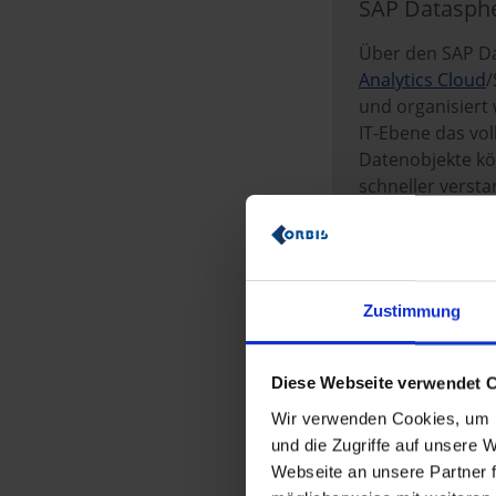
SAP Datasphe
Über den SAP Da
Analytics Cloud
/
und organisiert 
IT-Ebene das vo
Datenobjekte kö
schneller verst
datengestützte
Zustimmung
Diese Webseite verwendet 
Wir verwenden Cookies, um I
und die Zugriffe auf unsere
Webseite an unsere Partner f