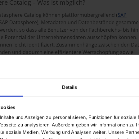
re Catalog – Was ist möglich?
tasphere Catalog können plattformübergreifend (
SAP
SAP Datasphere), Metadaten und Datenbestände gesamme
werden, so dass alle Benutzer von der Fachbereichs- bis hin
lle Potenzial der Unternehmensdaten ausschöpfen können.
nnen leicht identifiziert, Zusammenhänge zwischen den Da
anden und dadurch eine effizientere Wertschöpfung sowie
 Entscheidungsfindungen
ermöglicht werden.
Details
Cookies
nhalte und Anzeigen zu personalisieren, Funktionen für soziale
 Webseite zu analysieren. Außerdem geben wir Informationen zu 
ür soziale Medien, Werbung und Analysen weiter. Unsere Partne