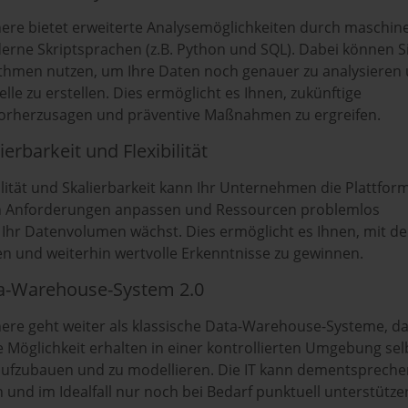
ere bietet erweiterte Analysemöglichkeiten durch maschine
rne Skriptsprachen (z.B. Python und SQL). Dabei können S
thmen nutzen, um Ihre Daten noch genauer zu analysieren
e zu erstellen. Dies ermöglicht es Ihnen, zukünftige
vorherzusagen und präventive Maßnahmen zu ergreifen.
lierbarkeit und Flexibilität
ilität und Skalierbarkeit kann Ihr Unternehmen die Plattfor
en Anforderungen anpassen und Ressourcen problemlos
 Ihr Datenvolumen wächst. Dies ermöglicht es Ihnen, mit d
n und weiterhin wertvolle Erkenntnisse zu gewinnen.
ata-Warehouse-System 2.0
ere geht weiter als klassische Data-Warehouse-Systeme, d
 Möglichkeit erhalten in einer kontrollierten Umgebung sel
ufzubauen und zu modellieren. Die IT kann dementsprech
 und im Idealfall nur noch bei Bedarf punktuell unterstütze