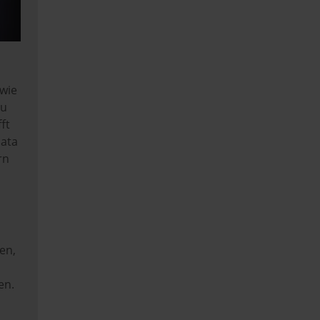
 wie
zu
ft
Data
rn
en,
ren.