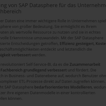
ung von SAP Datasphere für das Unterneh
chbereich
n der Daten eine immer wichtigere Rolle in Unternehmen spie
asphere von großer Bedeutung. Sie ermöglicht es Ihrem
ten als wertvolle Ressource zu nutzen und sie in echtes
volle Erkenntnisse umzuwandeln. Mit der SAP Datasphere
ierte Entscheidungen getroffen,
Effizienz gesteigert, Kost
schäftsmöglichkeiten entdeckt und letztendlich die
gkeit verbessert
werden.
evolutioniert Self-Service-BI, da es die
Zusammenarbeit
 Fachbereich grundlegend verbessert
und fördert. Die
 sich in Business- und Datenebene auf, wodurch Benutzer oh
 komplexer ETL-Prozesse direkt auf Daten zugreifen können.
ht SAP Datasphere
bedarfsorientiertes Modellieren
, wodur
er ihre eigenen Datenmodelle in einer kontrollierten
llen können.