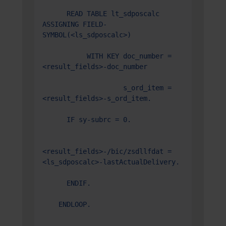
      READ TABLE lt_sdposcalc 
ASSIGNING FIELD-
SYMBOL(<ls_sdposcalc>)

           WITH KEY doc_number = 
<result_fields>-doc_number

                    s_ord_item = 
<result_fields>-s_ord_item.

      IF sy-subrc = 0.

<result_fields>-/bic/zsdllfdat = 
<ls_sdposcalc>-lastActualDelivery.

      ENDIF.

    ENDLOOP.

    ...