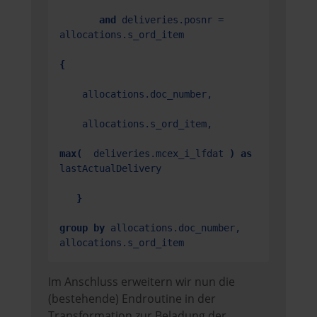
and
 deliveries.posnr = 
allocations.s_ord_item

{
    allocations.doc_number,

    allocations.s_ord_item,

max(
  deliveries.mcex_i_lfdat 
)
as
lastActualDelivery

}
group by
 allocations.doc_number, 
allocations.s_ord_item
Im Anschluss erweitern wir nun die
(bestehende) Endroutine in der
Transformation zur Beladung der