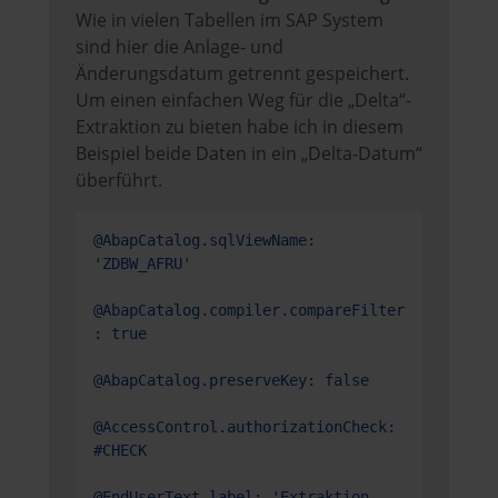
Wie in vielen Tabellen im SAP System
sind hier die Anlage- und
Änderungsdatum getrennt gespeichert.
Um einen einfachen Weg für die „Delta“-
Extraktion zu bieten habe ich in diesem
Beispiel beide Daten in ein „Delta-Datum“
überführt.
@AbapCatalog.sqlViewName: 
'ZDBW_AFRU'

@AbapCatalog.compiler.compareFilter
: true

@AbapCatalog.preserveKey: false

@AccessControl.authorizationCheck: 
#CHECK

@EndUserText.label: 'Extraktion 