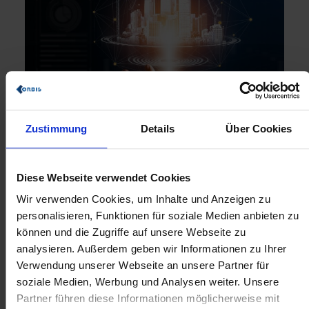
15.02.2024
Zustimmung
Details
Über Cookies
Effizienzsteigerung mit Baustellensoftware
– wie Sie dem Fachkräftemangel
entgegenwirken
Diese Webseite verwendet Cookies
Wir verwenden Cookies, um Inhalte und Anzeigen zu
personalisieren, Funktionen für soziale Medien anbieten zu
können und die Zugriffe auf unsere Webseite zu
analysieren. Außerdem geben wir Informationen zu Ihrer
Verwendung unserer Webseite an unsere Partner für
soziale Medien, Werbung und Analysen weiter. Unsere
Partner führen diese Informationen möglicherweise mit